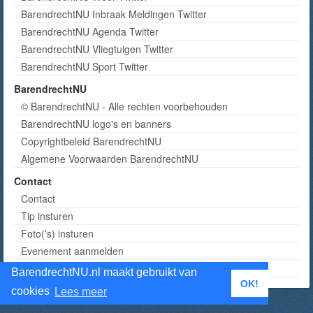
BarendrechtNU Inbraak Meldingen Twitter
BarendrechtNU Agenda Twitter
BarendrechtNU Vliegtuigen Twitter
BarendrechtNU Sport Twitter
BarendrechtNU
© BarendrechtNU - Alle rechten voorbehouden
BarendrechtNU logo's en banners
Copyrightbeleid BarendrechtNU
Algemene Voorwaarden BarendrechtNU
Contact
Contact
Tip insturen
Foto('s) insturen
Evenement aanmelden
Informatie aanvragen adverteren
BarendrechtNU.nl maakt gebruikt van
OK!
cookies
Lees meer