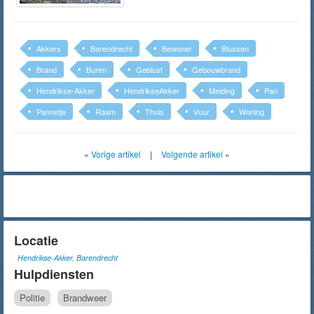
Akkers
Barendrecht
Bewoner
Blussen
Brand
Buren
Geblust
Gebouwbrand
Hendrikse-Akker
HendrikseAkker
Melding
Pan
Pannetje
Raam
Thuis
Vuur
Woning
«
Vorige artikel
|
Volgende artikel
»
Locatie
Hendrikse-Akker, Barendrecht
Hulpdiensten
Politie
Brandweer