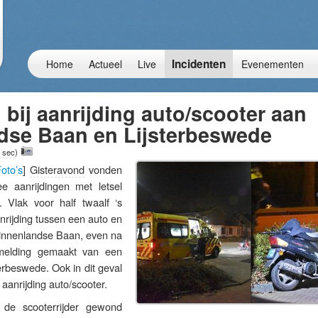
Incidenten
Home
Actueel
Live
Evenementen
ij aanrijding auto/scooter aan
dse Baan en Lijsterbeswede
 sec
)
oto’s
]
Gisteravond
vonden
e aanrijdingen met letsel
. Vlak voor half twaalf ‘s
rijding tussen een auto en
Binnenlandse Baan, even na
 melding gemaakt van een
terbeswede. Ook in dit geval
aanrijding auto/scooter.
 de scooterrijder gewond