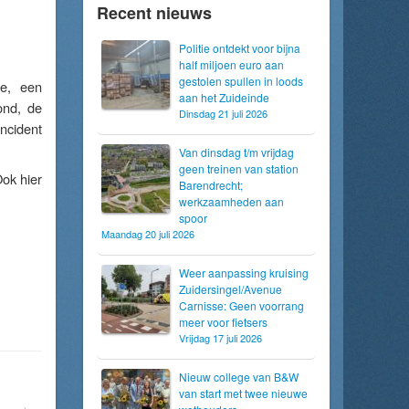
Recent nieuws
Politie ontdekt voor bijna
half miljoen euro aan
gestolen spullen in loods
e, een
aan het Zuideinde
ond, de
Dinsdag 21 juli 2026
ncident
Van dinsdag t/m vrijdag
geen treinen van station
Ook hier
Barendrecht;
werkzaamheden aan
spoor
Maandag 20 juli 2026
Weer aanpassing kruising
Zuidersingel/Avenue
Carnisse: Geen voorrang
meer voor fietsers
Vrijdag 17 juli 2026
Nieuw college van B&W
van start met twee nieuwe