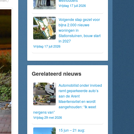
wethouders
omen.)
Vrijdag 17 juli 2026
Volgende stap gezet voor
bijna 2.000 nieuwe
woningen in
Stationstuinen, bouw start
in 2027
Vrijdag 17 juli 2026
Gerelateerd nieuws
Automobilist onder invloed
ramt geparkeerde auto’s
aan de Arent
Maertensvliet en wordt
aangehouden: “Ik weet
nergens van”
Vrijdag 29 mei 2026
15 jun – 21 aug: