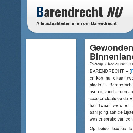
B
arendrecht
NU
Alle actualiteiten in en om Barendrecht
Gewonden b
Binnenlan
Zaterdag 25 februari 2017
(
44
BARENDRECHT – [
F
er kort na elkaar twe
plaats in Barendrecht
avonds vond er een aan
scooter plaats op de 
half twaalf werd er
aanrijding aan de Lijs
was er sprake van een 
Op beide locaties is