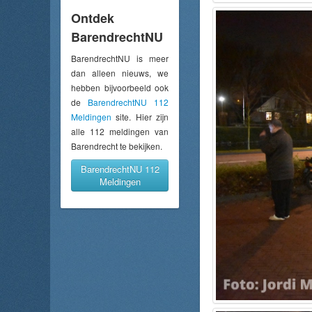
Ontdek
BarendrechtNU
BarendrechtNU is meer
dan alleen nieuws, we
hebben bijvoorbeeld ook
de
BarendrechtNU 112
Meldingen
site. Hier zijn
alle 112 meldingen van
Barendrecht te bekijken.
BarendrechtNU 112
Meldingen