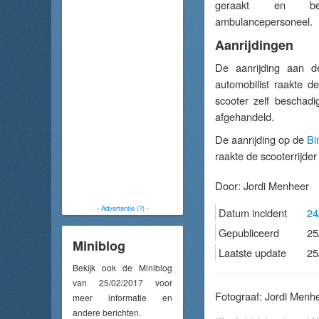
geraakt en be
ambulancepersoneel.
Aanrijdingen
De aanrijding aan 
automobilist raakte de
scooter zelf beschadi
afgehandeld.
De aanrijding op de
Bi
raakte de scooterrijder
Door:
Jordi Menheer
-
Advertentie (?)
-
Datum incident
24
Gepubliceerd
25
Miniblog
Laatste update
25
Bekijk ook de Miniblog
van 25/02/2017 voor
Fotograaf: Jordi Menh
meer informatie en
andere berichten.