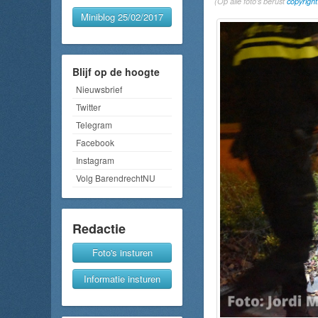
(Op alle foto's berust
copyright
Miniblog 25/02/2017
Blijf op de hoogte
Nieuwsbrief
Twitter
Telegram
Facebook
Instagram
Volg BarendrechtNU
Redactie
Foto's insturen
Informatie insturen