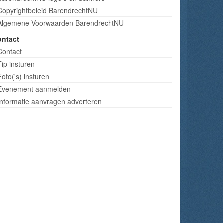
Copyrightbeleid BarendrechtNU
Algemene Voorwaarden BarendrechtNU
ontact
Contact
Tip insturen
Foto('s) insturen
Evenement aanmelden
Informatie aanvragen adverteren