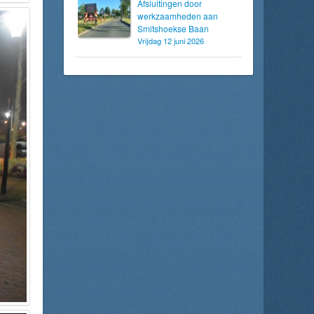
Afsluitingen door
werkzaamheden aan
Smitshoekse Baan
Vrijdag 12 juni 2026