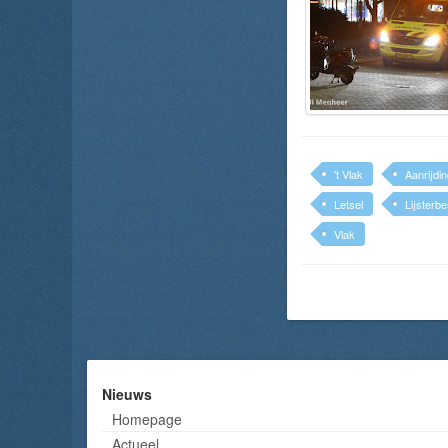
't Vlak
Aanrijdi
Letsel
Lijsterb
Vlak
Nieuws
Homepage
Actueel