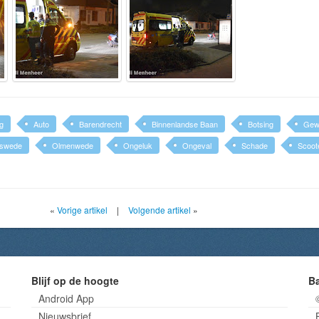
ng
Auto
Barendrecht
Binnenlandse Baan
Botsing
Gew
eswede
Olmenwede
Ongeluk
Ongeval
Schade
Scoot
«
Vorige artikel
|
Volgende artikel
»
Blijf op de hoogte
B
Android App
Nieuwsbrief