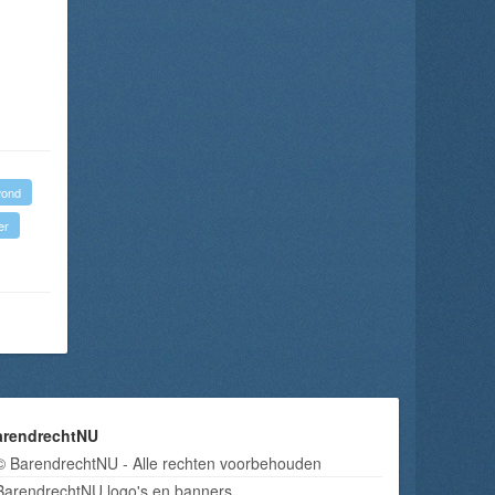
ond
er
arendrechtNU
© BarendrechtNU - Alle rechten voorbehouden
BarendrechtNU logo's en banners