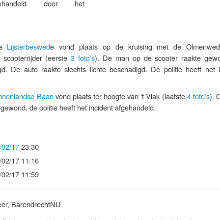
handeld door het
de
Lijsterbeswed
e vond plaats op de kruising met de Olmenwed
 scooterrijder (eerste
3 foto’s
). De man op de scooter raakte gew
gd. De auto raakte slechts lichte beschadigd. De politie heeft het i
nnenlandse Baan
vond plaats ter hoogte van ‘t Vlak (laatste
4 foto’s
). 
 gewond, de politie heeft het incident afgehandeld.
/02/17
23:30
/02/17 11:16
/02/17 11:59
eer, BarendrechtNU