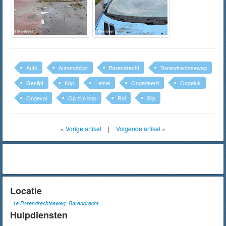
Auto
Automobilist
Barendrecht
Barendrechtseweg
Geslipt
Kop
Letsel
Ongedeerd
Ongeluk
Ongeval
Op zijn kop
Rol
Slip
«
Vorige artikel
|
Volgende artikel
»
Locatie
1e Barendrechtseweg, Barendrecht
Hulpdiensten