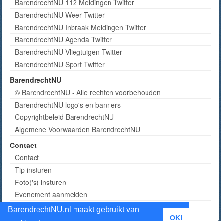
BarendrechtNU 112 Meldingen Twitter
BarendrechtNU Weer Twitter
BarendrechtNU Inbraak Meldingen Twitter
BarendrechtNU Agenda Twitter
BarendrechtNU Vliegtuigen Twitter
BarendrechtNU Sport Twitter
BarendrechtNU
© BarendrechtNU - Alle rechten voorbehouden
BarendrechtNU logo's en banners
Copyrightbeleid BarendrechtNU
Algemene Voorwaarden BarendrechtNU
Contact
Contact
Tip insturen
Foto('s) insturen
Evenement aanmelden
Informatie aanvragen adverteren
BarendrechtNU.nl maakt gebruikt van
OK!