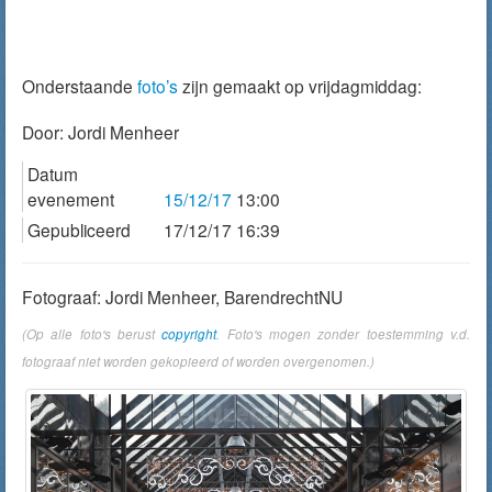
Onderstaande
foto’s
zijn gemaakt op vrijdagmiddag:
Door:
Jordi Menheer
Datum
evenement
15/12/17
13:00
Gepubliceerd
17/12/17 16:39
Fotograaf: Jordi Menheer, BarendrechtNU
(Op alle foto's berust
copyright
. Foto's mogen zonder toestemming v.d.
fotograaf niet worden gekopieerd of worden overgenomen.)