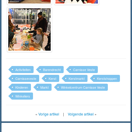
Activiteiten
Barendrecht
Carnisse Veste
Carnisseveste
Kerst
Kerstmarkt
Kerstshoppen
Kinderen
Markt
Winkelcentrum Carnisse Veste
Winkeliers
«
Vorige artikel
|
Volgende artikel
»