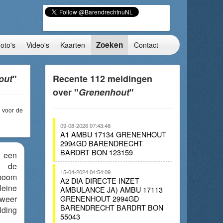
Zoeken
oto's
Video's
Kaarten
Contact
out
"
Recente 112 meldingen
over "
Grenenhout
"
voor de
09-08-2026 07:43:48
A1 AMBU 17134 GRENENHOUT
2994GD BARENDRECHT
BARDRT BON 123159
r een
 de
15-04-2024 04:54:09
 boom
A2 DIA DIRECTE INZET
leine
AMBULANCE JA) AMBU 17113
weer
GRENENHOUT 2994GD
BARENDRECHT BARDRT BON
ding
55043