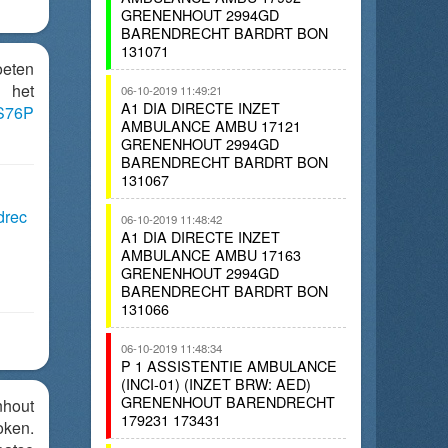
GRENENHOUT 2994GD
BARENDRECHT BARDRT BON
131071
oeten
n het
06-10-2019 11:49:21
A1 DIA DIRECTE INZET
0S76P
AMBULANCE AMBU 17121
GRENENHOUT 2994GD
BARENDRECHT BARDRT BON
131067
drec
06-10-2019 11:48:42
A1 DIA DIRECTE INZET
AMBULANCE AMBU 17163
GRENENHOUT 2994GD
BARENDRECHT BARDRT BON
131066
06-10-2019 11:48:34
P 1 ASSISTENTIE AMBULANCE
(INCI-01) (INZET BRW: AED)
GRENENHOUT BARENDRECHT
nhout
179231 173431
ken.