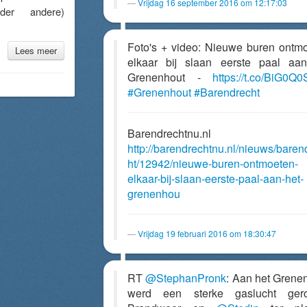
Vrijdag 16 september 2016 om 12:17:03
nder andere)
Foto's + video: Nieuwe buren ontm
Lees meer
elkaar bij slaan eerste paal aa
Grenenhout -
https://t.co/BiG0Q
#Grenenhout
#Barendrecht
Barendrechtnu.nl
http://barendrechtnu.nl/nieuws/baren
ht/12942/nieuwe-buren-ontmoeten-
elkaar-bij-slaan-eerste-paal-aan-het-
grenenhou
Vrijdag 19 februari 2016 om 18:30:47
RT
@StephanPronk
: Aan het Grene
werd een sterke gaslucht gero