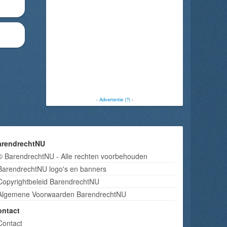
-
Advertentie (?)
-
arendrechtNU
© BarendrechtNU - Alle rechten voorbehouden
BarendrechtNU logo's en banners
Copyrightbeleid BarendrechtNU
Algemene Voorwaarden BarendrechtNU
ontact
Contact