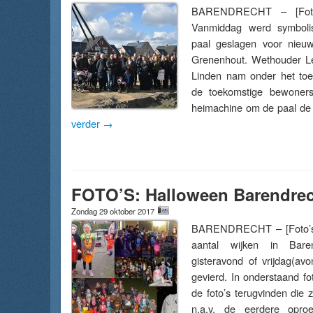
BARENDRECHT – [Foto
Vanmiddag werd symboli
paal geslagen voor nie
Grenenhout. Wethouder Le
Linden nam onder het toe
de toekomstige bewoners
heimachine om de paal d
verder
→
FOTO’S: Halloween Barendrec
Zondag 29 oktober 2017
BARENDRECHT – [Foto’s]
aantal wijken in Bare
gisteravond of vrijdag(av
gevierd. In onderstaand f
de foto’s terugvinden die 
n.a.v. de eerdere opro