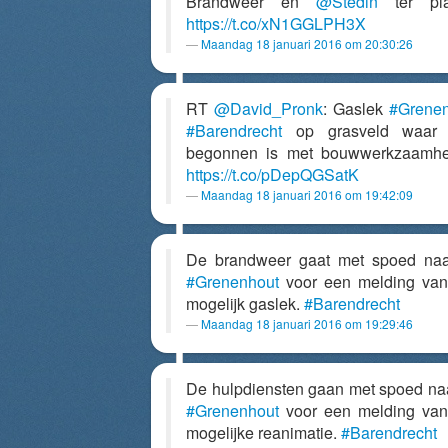
Brandweer en
@Stedin
ter pla
https://t.co/xN1GGLPH3X
Maandag 18 januari 2016 om 20:30:26
RT
@David_Pronk
: Gaslek
#Grene
#Barendrecht
op grasveld waar
begonnen is met bouwwerkzaamhe
https://t.co/pDepQGSatK
Maandag 18 januari 2016 om 19:42:09
De brandweer gaat met spoed na
#Grenenhout
voor een melding va
mogelijk gaslek.
#Barendrecht
Maandag 18 januari 2016 om 19:29:46
De hulpdiensten gaan met spoed na
#Grenenhout
voor een melding va
mogelijke reanimatie.
#Barendrecht