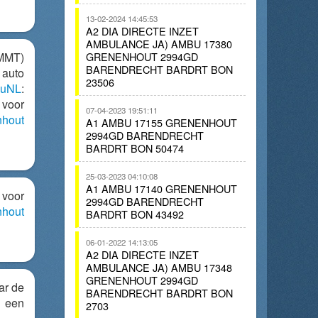
13-02-2024 14:45:53
A2 DIA DIRECTE INZET
AMBULANCE JA) AMBU 17380
(MMT)
GRENENHOUT 2994GD
BARENDRECHT BARDRT BON
 auto
23506
nuNL
:
 voor
07-04-2023 19:51:11
nhout
A1 AMBU 17155 GRENENHOUT
2994GD BARENDRECHT
BARDRT BON 50474
25-03-2023 04:10:08
A1 AMBU 17140 GRENENHOUT
 voor
2994GD BARENDRECHT
nhout
BARDRT BON 43492
06-01-2022 14:13:05
A2 DIA DIRECTE INZET
AMBULANCE JA) AMBU 17348
GRENENHOUT 2994GD
ar de
BARENDRECHT BARDRT BON
n een
2703