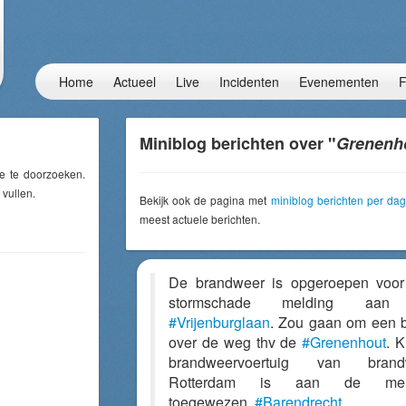
Home
Actueel
Live
Incidenten
Evenementen
F
Miniblog berichten over "
Grenenh
e te doorzoeken.
 vullen.
Bekijk ook de pagina met
miniblog berichten per dag
meest actuele berichten.
De brandweer is opgeroepen voo
stormschade melding aan
#Vrijenburglaan
. Zou gaan om een
over de weg thv de
#Grenenhout
. K
brandweervoertuig van brand
Rotterdam is aan de mel
toegewezen.
#Barendrecht