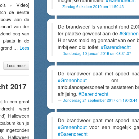
mogelijke reanimatie.
#Barendrecht
’s + Video]
Zondag 6 oktober 2019 om 11:50:43
sch de eerste
uwbouw aan de
nnart van der
De brandweer is vannacht rond 2:0
ter plaatse geweest aan de
#Grenen
ziend oog van
Hier was melding gemaakt van een 
 plaats in de
in/bij een dixi toilet.
#Barendrecht
e grond …
Lees
Donderdag 10 januari 2019 om 08:31:37
Lees meer
De brandweer gaat met spoed na
#Grenenhout
om h
ht 2017
ambulancepersoneel te assisteren bi
afhijsing.
#Barendrecht
Donderdag 21 september 2017 om 19:43:44
 In een groot
ndrecht werd
ond) Halloween
De brandweer gaat met spoed na
otoalbum kun je
#Grenenhout
voor een mogelijk ga
zijn ingezonden
#Barendrecht
ep. Halloween