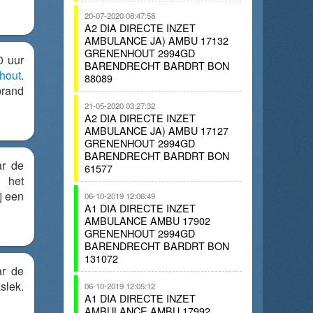
20-07-2020 08:47:58
A2 DIA DIRECTE INZET
AMBULANCE JA) AMBU 17132
GRENENHOUT 2994GD
0 uur
BARENDRECHT BARDRT BON
hout
.
88089
brand
21-05-2020 03:27:32
A2 DIA DIRECTE INZET
AMBULANCE JA) AMBU 17127
GRENENHOUT 2994GD
BARENDRECHT BARDRT BON
ar de
61577
et
j een
06-10-2019 12:06:49
A1 DIA DIRECTE INZET
AMBULANCE AMBU 17902
GRENENHOUT 2994GD
BARENDRECHT BARDRT BON
131072
ar de
slek.
06-10-2019 12:05:12
A1 DIA DIRECTE INZET
AMBULANCE AMBU 17992