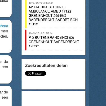
atse
10-02-2019 05:59:00
A2 DIA DIRECTE INZET
AMBULANCE AMBU 17122
GRENENHOUT 2994GD
BARENDRECHT BARDRT BON
19123
nhout
 men
10-01-2019 01:53:44
den.
P 2 BUITENBRAND (INCI-02)
GRENENHOUT BARENDRECHT
173361
ar de
Zoekresultaten delen
n een
ar de
n een