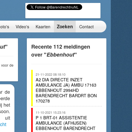
Zoeken
oto's
Video's
Kaarten
Contact
ut
"
Recente 112 meldingen
over "
Ebbenhout
"
voor de
21-11-2022 08:18:10
A2 DIA DIRECTE INZET
AMBULANCE JA) AMBU 17163
EBBENHOUT 2994HD
ar de
BARENDRECHT BARDRT BON
eerde
170278
j het
soon.
11-10-2021 15:23:16
 uit
P 1 BRT-01 ASSISTENTIE
AMBULANCE (AFHIJSEN)
cht
EBBENHOUT BARENDRECHT