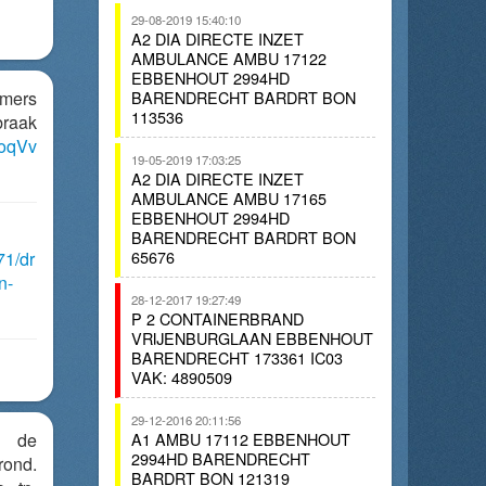
29-08-2019 15:40:10
A2 DIA DIRECTE INZET
AMBULANCE AMBU 17122
EBBENHOUT 2994HD
mers
BARENDRECHT BARDRT BON
113536
raak
yoqVv
19-05-2019 17:03:25
A2 DIA DIRECTE INZET
AMBULANCE AMBU 17165
EBBENHOUT 2994HD
BARENDRECHT BARDRT BON
65676
71/dr
n-
28-12-2017 19:27:49
P 2 CONTAINERBRAND
VRIJENBURGLAAN EBBENHOUT
BARENDRECHT 173361 IC03
VAK: 4890509
29-12-2016 20:11:56
n de
A1 AMBU 17112 EBBENHOUT
2994HD BARENDRECHT
rond.
BARDRT BON 121319