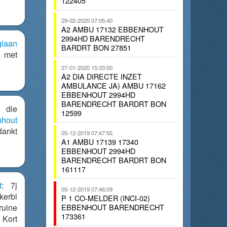
122405
29-02-2020 07:05:40
A2 AMBU 17132 EBBENHOUT
2994HD BARENDRECHT
glaan
BARDRT BON 27851
 met
27-01-2020 15:33:50
A2 DIA DIRECTE INZET
AMBULANCE JA) AMBU 17162
EBBENHOUT 2994HD
BARENDRECHT BARDRT BON
 die
12599
hout
dankt
05-12-2019 07:47:55
A1 AMBU 17139 17340
EBBENHOUT 2994HD
BARENDRECHT BARDRT BON
161117
t
: 7j
05-12-2019 07:46:09
erbl
P 1 CO-MELDER (INCI-02)
ine
EBBENHOUT BARENDRECHT
173361
Kort