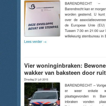
BARENDRECHT – [U
Barendrecht kan er morgen
worden gestemd. U kunt
over de associatieoveree
de Europese Unie (EU) 
Tussen 7:30 en 21:00 uur k
willekeurig stembureau in
Lees verder
→
Vier woninginbraken: Bewone
wakker van baksteen door ruit
Dinsdag 21 juli 2015
BARENDRECHT – Vorige
er weer enkele won
plaatsgevonden in Bar
inbraken vonden pl