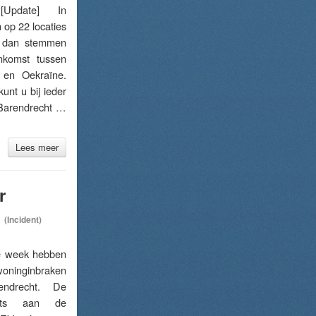
pdate] In
 op 22 locaties
 dan stemmen
nkomst tussen
en Oekraïne.
unt u bij ieder
 Barendrecht …
Lees meer
r
(Incident)
 week hebben
inginbraken
endrecht. De
aats aan de