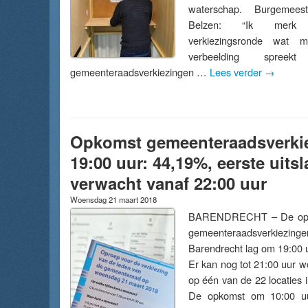
waterschap. Burgemee
Belzen: “Ik merk
verkiezingsronde wat m
verbeelding spre
gemeenteraadsverkiezingen …
Lees verder
→
Opkomst gemeenteraadsverkie
19:00 uur: 44,19%, eerste uits
verwacht vanaf 22:00 uur
Woensdag 21 maart 2018
BARENDRECHT – De opk
gemeenteraadsverki
Barendrecht lag om 19:00 
Er kan nog tot 21:00 uur 
op één van de 22 locaties 
De opkomst om 10:00 uu