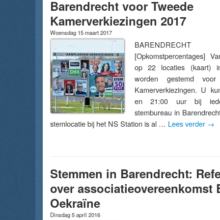
Barendrecht voor Tweede
Kamerverkiezingen 2017
Woensdag 15 maart 2017
BARENDRE
[Opkomstpercentages] V
op 22 locaties (kaart) i
worden gestemd voo
Kamerverkiezingen. U kun
en 21:00 uur bij ieder
stembureau in Barendrech
stemlocatie bij het NS Station is al …
Lees verder
→
Stemmen in Barendrecht: Re
over associatieovereenkomst 
Oekraïne
Dinsdag 5 april 2016