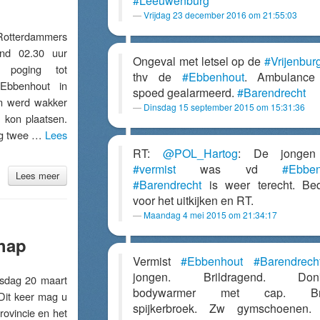
#Leeuwenburg
Vrijdag 23 december 2016 om 21:55:03
otterdammers
ond 02.30 uur
Ongeval met letsel op de
#Vrijenbur
 poging tot
thv de
#Ebbenhout
. Ambulance
Ebbenhout in
spoed gealarmeerd.
#Barendrecht
n werd wakker
Dinsdag 15 september 2015 om 15:31:36
t kon plaatsen.
zag twee …
Lees
RT:
@POL_Hartog
: De jongen
#vermist
was vd
#Ebben
Lees meer
#Barendrecht
is weer terecht. Be
voor het uitkijken en RT.
Maandag 4 mei 2015 om 21:34:17
chap
Vermist
#Ebbenhout
#Barendrech
jongen. Brildragend. Donk
ag 20 maart
bodywarmer met cap. Bru
 Dit keer mag u
spijkerbroek. Zw gymschoenen. 
rovincie en het