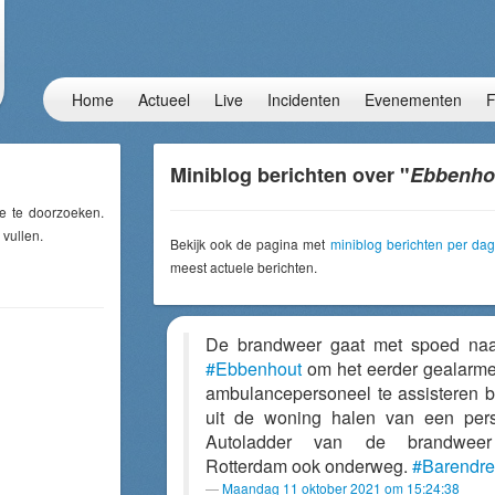
Home
Actueel
Live
Incidenten
Evenementen
F
Miniblog berichten over "
Ebbenho
e te doorzoeken.
 vullen.
Bekijk ook de pagina met
miniblog berichten per dag
meest actuele berichten.
De brandweer gaat met spoed na
#Ebbenhout
om het eerder gealarm
ambulancepersoneel te assisteren bi
uit de woning halen van een per
Autoladder van de brandweer
Rotterdam ook onderweg.
#Barendre
Maandag 11 oktober 2021 om 15:24:38