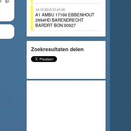
o tp.
14-10-2015 21:41:00
A1 AMBU 17166 EBBENHOUT
2994HD BARENDRECHT
BARDRT BON 90927
Zoekresultaten delen