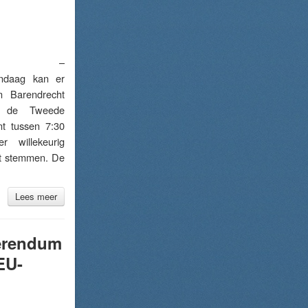
CHT –
andaag kan er
n Barendrecht
r de Tweede
t tussen 7:30
 willekeurig
t stemmen. De
Lees meer
ferendum
EU-