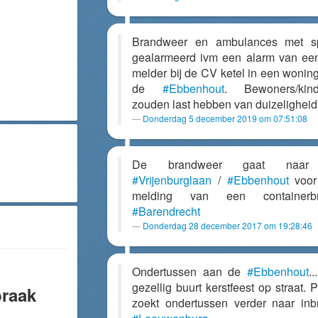
Brandweer en ambulances met s
gealarmeerd ivm een alarm van e
melder bij de CV ketel in een wonin
de
#Ebbenhout
. Bewoners/kind
zouden last hebben van duizeligheid
Donderdag 5 december 2019 om 07:51:08
De brandweer gaat naar
#Vrijenburglaan
/
#Ebbenhout
voor
melding van een containerbr
#Barendrecht
Donderdag 28 december 2017 om 19:28:46
Ondertussen aan de
#Ebbenhout
.
gezellig buurt kerstfeest op straat. P
raak
zoekt ondertussen verder naar inb