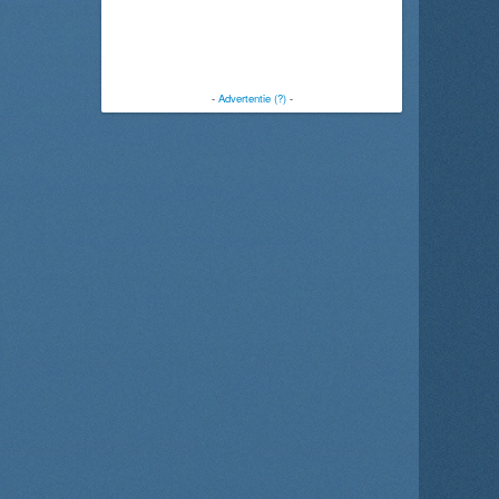
-
Advertentie (?)
-