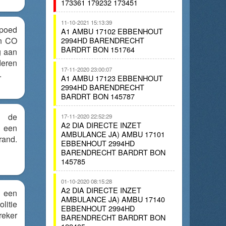
173361 179232 173451
11-10-2021 15:13:39
poed
A1 AMBU 17102 EBBENHOUT
en CO
2994HD BARENDRECHT
BARDRT BON 151764
g aan
eren
17-11-2020 23:00:07
.
A1 AMBU 17123 EBBENHOUT
2994HD BARENDRECHT
BARDRT BON 145787
 de
17-11-2020 22:52:29
A2 DIA DIRECTE INZET
 een
AMBULANCE JA) AMBU 17101
and.
EBBENHOUT 2994HD
BARENDRECHT BARDRT BON
145785
01-10-2020 08:15:28
A2 DIA DIRECTE INZET
.. een
AMBULANCE JA) AMBU 17140
olitie
EBBENHOUT 2994HD
reker
BARENDRECHT BARDRT BON