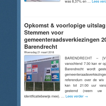
was 8,37% en …
Lees ver
Opkomst & voorlopige uitslag
Stemmen voor
gemeenteraadsverkiezingen 20
Barendrecht
Woensdag 21 maart 2018
BARENDRECHT – [Vid
vanochtend 7:30 kan er op
Barendrecht wordt ges
gemeenteraadsverkiezinge
referendum over de wiv (
kan tot 21:00 uur van
gestemd (neem uw 
identificatiebewijs mee). …
Lees verder
→