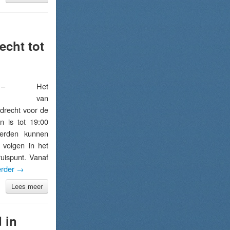
echt tot
 – Het
tage van
drecht voor de
 is tot 19:00
eerden kunnen
 volgen in het
uispunt. Vanaf
erder
→
Lees meer
 in