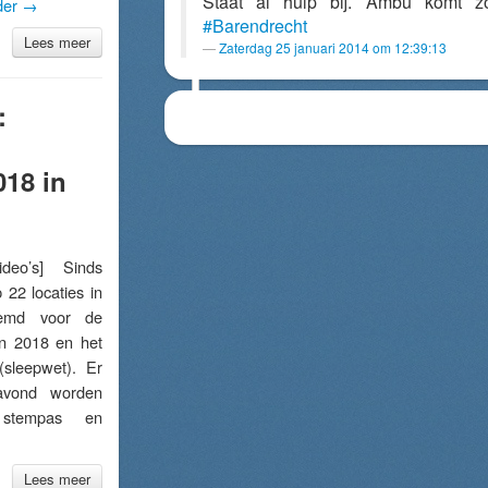
Staat al hulp bij. Ambu komt z
der
→
#Barendrecht
Lees meer
Zaterdag 25 januari 2014 om 12:39:13
:
18 in
eo’s] Sinds
 22 locaties in
temd voor de
n 2018 en het
sleepwet). Er
avond worden
stempas en
Lees meer