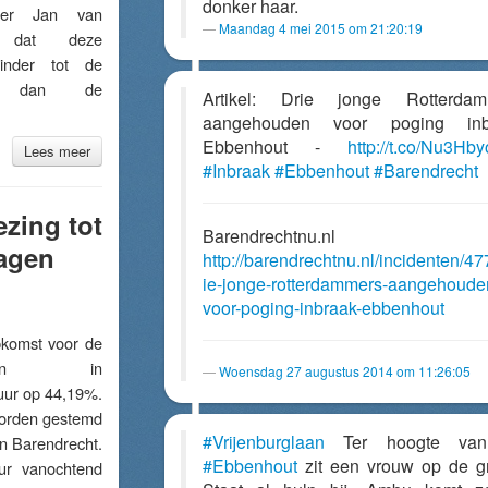
donker haar.
ster Jan van
Maandag 4 mei 2015 om 21:20:19
 dat deze
inder tot de
ekt dan de
Artikel: Drie jonge Rotterdam
aangehouden voor poging inb
Ebbenhout -
http://t.co/Nu3Hb
Lees meer
#Inbraak
#Ebbenhout
#Barendrecht
zing tot
Barendrechtnu.nl
lagen
http://barendrechtnu.nl/incidenten/47
ie-jonge-rotterdammers-aangehoude
voor-poging-inbraak-ebbenhout
omst voor de
ezingen in
Woensdag 27 augustus 2014 om 11:26:05
uur op 44,19%.
worden gestemd
#Vrijenburglaan
Ter hoogte va
in Barendrecht.
#Ebbenhout
zit een vrouw op de g
r vanochtend