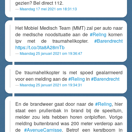
gezien? Bel direct 112.
Maandag 17 mei 2021 om 18:31:13
Het Mobiel Medisch Team (MMT) zal per auto naar
de medische noodsituatie aan de
#Reling
komen
ipv met de traumahelikopter.
#Barendrecht
https://t.co/3ta8A28mTb
Maandag 25 januari 2021 om 19:36:47
De traumahelikopter is met spoed gealarmeerd
voor een melding aan de
#Reling
in
#Barendrecht
Maandag 25 januari 2021 om 19:34:31
En de brandweer gaat door naar de
#Reling
, hier
staat een prullenbak in brand bij de speeltuin,
melder zou iets hebben horen ontploffen. Vorige
melding buitenbrand was 200 meter verderop aan
de
#AvenueCarnisse
. Betrof een kerstboom in