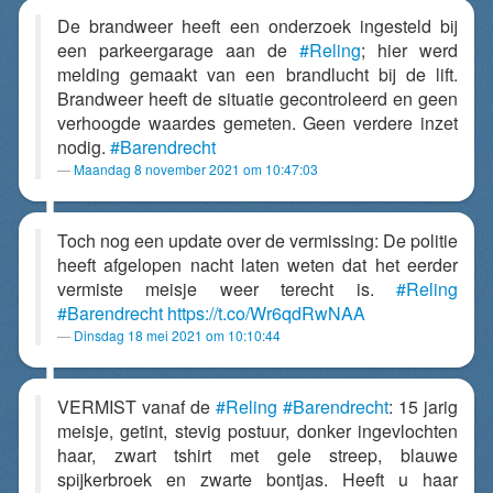
De brandweer heeft een onderzoek ingesteld bij
een parkeergarage aan de
#Reling
; hier werd
melding gemaakt van een brandlucht bij de lift.
Brandweer heeft de situatie gecontroleerd en geen
verhoogde waardes gemeten. Geen verdere inzet
nodig.
#Barendrecht
Maandag 8 november 2021 om 10:47:03
Toch nog een update over de vermissing: De politie
heeft afgelopen nacht laten weten dat het eerder
vermiste meisje weer terecht is.
#Reling
#Barendrecht
https://t.co/Wr6qdRwNAA
Dinsdag 18 mei 2021 om 10:10:44
VERMIST vanaf de
#Reling
#Barendrecht
: 15 jarig
meisje, getint, stevig postuur, donker ingevlochten
haar, zwart tshirt met gele streep, blauwe
spijkerbroek en zwarte bontjas. Heeft u haar