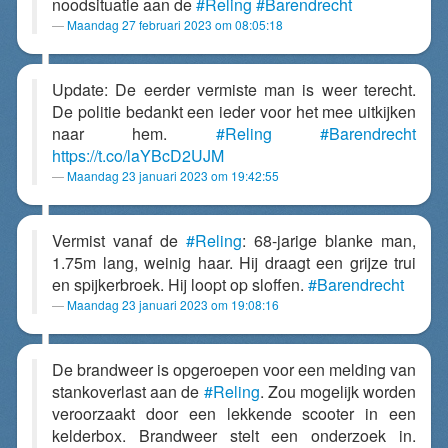
noodsituatie aan de
#Reling
#Barendrecht
Maandag 27 februari 2023 om 08:05:18
Update: De eerder vermiste man is weer terecht.
De politie bedankt een ieder voor het mee uitkijken
naar hem.
#Reling
#Barendrecht
https://t.co/laYBcD2UJM
Maandag 23 januari 2023 om 19:42:55
Vermist vanaf de
#Reling
: 68-jarige blanke man,
1.75m lang, weinig haar. Hij draagt een grijze trui
en spijkerbroek. Hij loopt op sloffen.
#Barendrecht
Maandag 23 januari 2023 om 19:08:16
De brandweer is opgeroepen voor een melding van
stankoverlast aan de
#Reling
. Zou mogelijk worden
veroorzaakt door een lekkende scooter in een
kelderbox. Brandweer stelt een onderzoek in.