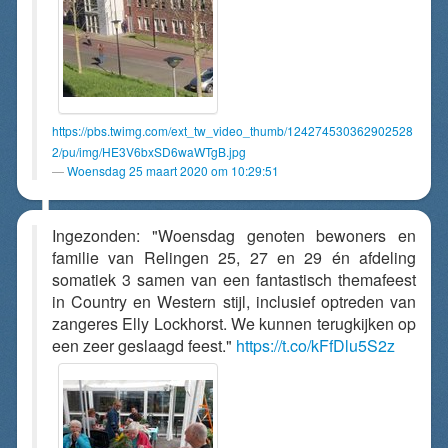
https://pbs.twimg.com/ext_tw_video_thumb/124274530362902528
2/pu/img/HE3V6bxSD6waWTgB.jpg
Woensdag 25 maart 2020 om 10:29:51
Ingezonden: "Woensdag genoten bewoners en
familie van Relingen 25, 27 en 29 én afdeling
somatiek 3 samen van een fantastisch themafeest
in Country en Western stijl, inclusief optreden van
zangeres Elly Lockhorst. We kunnen terugkijken op
een zeer geslaagd feest."
https://t.co/kFfDlu5S2z