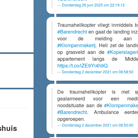
Donderdag 26 juni 2025 om 22:19:12
Traumahelikopter vliegt inmiddels 
#Barendrecht
en gaat de landing inz
voor de melding aan
#Klompenmakerij
. Heli zet de landi
op grasveld aan de
#Koperslageri
appartement langs de Middeld
https://t.co/iZE9Yi4h9Q
Donderdag 2 december 2021 om 08:58:50
De traumahelikopter is met s
gealarmeerd voor een medi
noodsituatie aan de
#Klompenmaker
#Barendrecht
. Ambulance eerde
opgeroepen.
Donderdag 2 december 2021 om 08:50:00
shuis