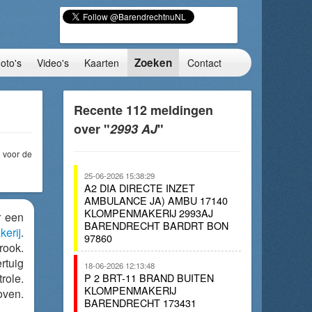
Zoeken
oto's
Video's
Kaarten
Contact
Recente 112 meldingen
over "
2993 AJ
"
voor de
25-06-2026 15:38:29
A2 DIA DIRECTE INZET
AMBULANCE JA) AMBU 17140
KLOMPENMAKERIJ 2993AJ
r een
BARENDRECHT BARDRT BON
erij
.
97860
ook.
rtuig
18-06-2026 12:13:48
role.
P 2 BRT-11 BRAND BUITEN
KLOMPENMAKERIJ
oven.
BARENDRECHT 173431