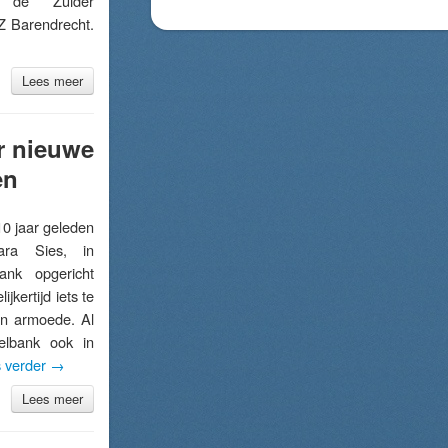
 de Zuider
 Barendrecht.
Lees meer
r nieuwe
en
jaar geleden
ra Sies, in
ank opgericht
ijkertijd iets te
an armoede. Al
elbank ook in
 verder
→
Lees meer