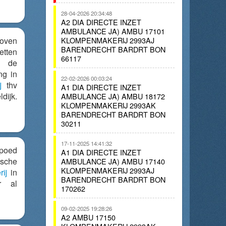
28-04-2026 20:34:48
A2 DIA DIRECTE INZET
AMBULANCE JA) AMBU 17101
boven
KLOMPENMAKERIJ 2993AJ
BARENDRECHT BARDRT BON
etten
66117
 de
ng in
22-02-2026 00:03:24
j
thv
A1 DIA DIRECTE INZET
ijk.
AMBULANCE JA) AMBU 18172
KLOMPENMAKERIJ 2993AK
BARENDRECHT BARDRT BON
30211
17-11-2025 14:41:32
poed
A1 DIA DIRECTE INZET
sche
AMBULANCE JA) AMBU 17140
KLOMPENMAKERIJ 2993AJ
ij
in
BARENDRECHT BARDRT BON
r al
170262
09-02-2025 19:28:26
A2 AMBU 17150