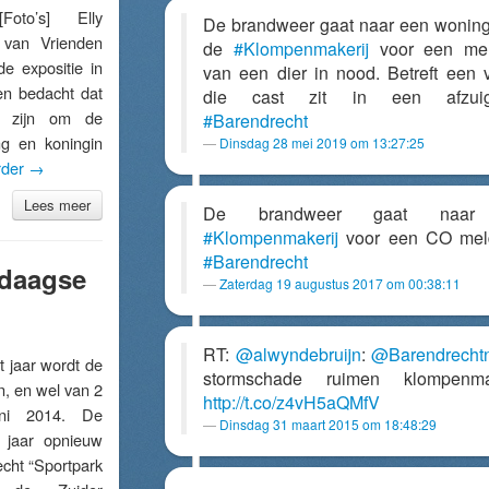
to’s] Elly
De brandweer gaat naar een wonin
 van Vrienden
de
#Klompenmakerij
voor een mel
e expositie in
van een dier in nood. Betreft een 
en bedacht dat
die cast zit in een afzuig
u zijn om de
#Barendrecht
ng en koningin
Dinsdag 28 mei 2019 om 13:27:25
rder
→
Lees meer
De brandweer gaat naar
#Klompenmakerij
voor een CO meld
#Barendrecht
rdaagse
Zaterdag 19 augustus 2017 om 00:38:11
RT:
@alwyndebruijn
:
@Barendrecht
jaar wordt de
stormschade ruimen klompenmak
, en wel van 2
http://t.co/z4vH5aQMfV
ni 2014. De
Dinsdag 31 maart 2015 om 18:48:29
t jaar opnieuw
cht “Sportpark