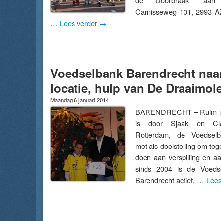
de Doorbraak” aan
Carnisseweg 101, 2993 AZ
…
Lees verder
→
Voedselbank Barendrecht naa
locatie, hulp van De Draaimol
Maandag 6 januari 2014
BARENDRECHT – Ruim 10 
is door Sjaak en Cla
Rotterdam, de Voedselb
met als doelstelling om tegel
doen aan verspilling en a
sinds 2004 is de Voeds
Barendrecht actief. …
Lees