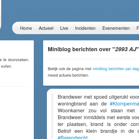
Home
Actueel
Live
Incidenten
Evenementen
F
Miniblog berichten over "
2993 AJ
"
e te doorzoeken.
 vullen.
Bekijk ook de pagina met
miniblog berichten per dag
meest actuele berichten.
Brandweer met spoed uitgerukt voo
woningbrand aan de
#Klompenmak
Woonkamer zou vol staan met r
Brandweer inmiddels met eerste voe
ter plaatsen, brand is onder cont
Betrof een klein brandje in de 
#Barendrecht