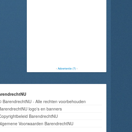
-
Advertentie (?)
-
arendrechtNU
© BarendrechtNU - Alle rechten voorbehouden
BarendrechtNU logo's en banners
Copyrightbeleid BarendrechtNU
Algemene Voorwaarden BarendrechtNU