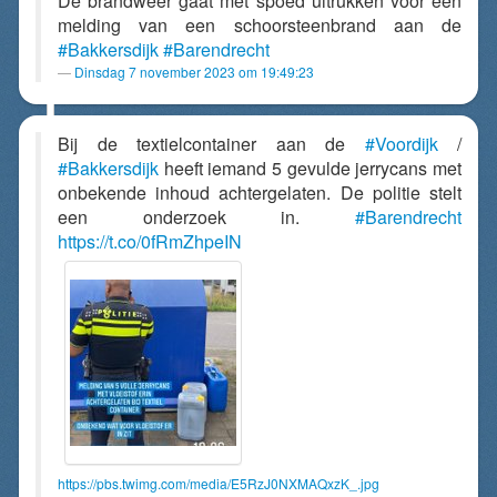
De brandweer gaat met spoed uitrukken voor een
melding van een schoorsteenbrand aan de
#Bakkersdijk
#Barendrecht
Dinsdag 7 november 2023 om 19:49:23
Bij de textielcontainer aan de
#Voordijk
/
#Bakkersdijk
heeft iemand 5 gevulde jerrycans met
onbekende inhoud achtergelaten. De politie stelt
een onderzoek in.
#Barendrecht
https://t.co/0fRmZhpeIN
https://pbs.twimg.com/media/E5RzJ0NXMAQxzK_.jpg