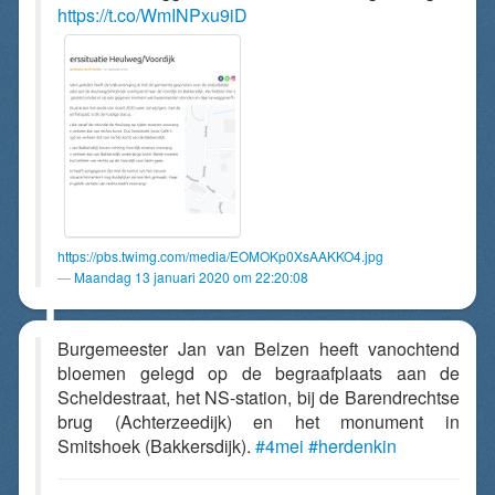
https://t.co/WmINPxu9iD
https://pbs.twimg.com/media/EOMOKp0XsAAKKO4.jpg
Maandag 13 januari 2020 om 22:20:08
Burgemeester Jan van Belzen heeft vanochtend
bloemen gelegd op de begraafplaats aan de
Scheldestraat, het NS-station, bij de Barendrechtse
brug (Achterzeedijk) en het monument in
Smitshoek (Bakkersdijk).
#4mei
#herdenkin