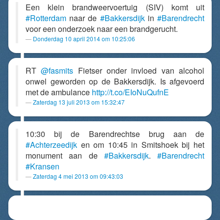
Een klein brandweervoertuig (SIV) komt uit
#Rotterdam
naar de
#Bakkersdijk
in
#Barendrecht
voor een onderzoek naar een brandgerucht.
Donderdag 10 april 2014 om 10:25:06
RT
@fasmits
Fietser onder invloed van alcohol
onwel geworden op de Bakkersdijk. Is afgevoerd
met de ambulance
http://t.co/EIoNuQufnE
Zaterdag 13 juli 2013 om 15:32:47
10:30 bij de Barendrechtse brug aan de
#Achterzeedijk
en om 10:45 in Smitshoek bij het
monument aan de
#Bakkersdijk
.
#Barendrecht
#Kransen
Zaterdag 4 mei 2013 om 09:43:03