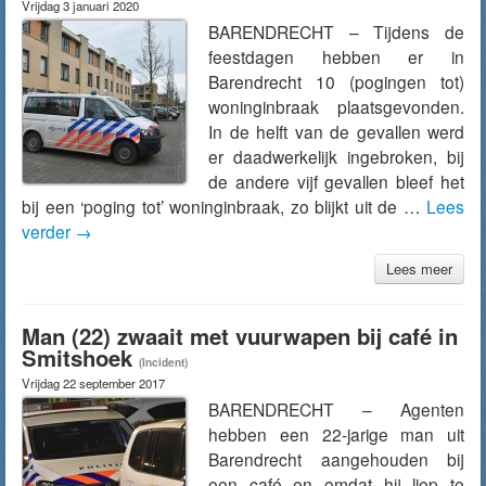
Vrijdag 3 januari 2020
BARENDRECHT – Tijdens de
feestdagen hebben er in
Barendrecht 10 (pogingen tot)
woninginbraak plaatsgevonden.
In de helft van de gevallen werd
er daadwerkelijk ingebroken, bij
de andere vijf gevallen bleef het
bij een ‘poging tot’ woninginbraak, zo blijkt uit de …
Lees
verder
→
Lees meer
Man (22) zwaait met vuurwapen bij café in
Smitshoek
(Incident)
Vrijdag 22 september 2017
BARENDRECHT – Agenten
hebben een 22-jarige man uit
Barendrecht aangehouden bij
een café en omdat hij liep te