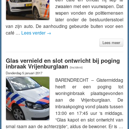
zwaaien met een vuurwapen. Dat
wapen vonden de politiemensen
later onder de bestuurdersstoel
van zijn auto. De aanhouding gebeurde buiten voor een
café …
Lees verder
→
Lees meer
Glas vernield en slot ontwricht bij poging
inbraak Vrijenburglaan
(Incident)
Donderdag 5 januari 2017
BARENDRECHT – Gistermiddag
heeft er een poging tot
woninginbraak plaatsgevonden
aan de Vrijenburglaan. De
inbraakpoging vond plaats tussen
13:00 en 17:45 uur ‘s middags.
“Glas kapot en slot ontwricht van
smal raam aan de achterzijde“, aldus de bewoner. Er is …