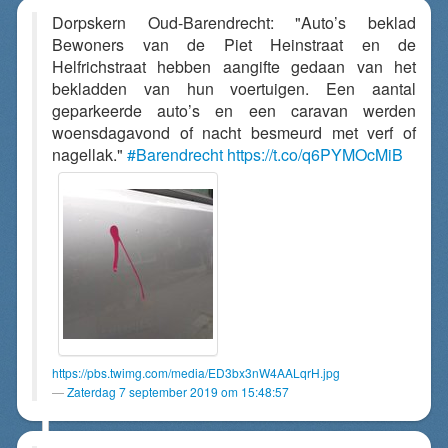
Dorpskern Oud-Barendrecht: "Auto’s beklad
Bewoners van de Piet Heinstraat en de
Helfrichstraat hebben aangifte gedaan van het
bekladden van hun voertuigen. Een aantal
geparkeerde auto’s en een caravan werden
woensdagavond of nacht besmeurd met verf of
nagellak."
#Barendrecht
https://t.co/q6PYMOcMiB
https://pbs.twimg.com/media/ED3bx3nW4AALqrH.jpg
Zaterdag 7 september 2019 om 15:48:57