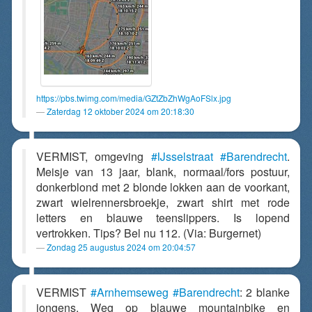
https://pbs.twimg.com/media/GZtZbZhWgAoFSlx.jpg
Zaterdag 12 oktober 2024 om 20:18:30
VERMIST, omgeving
#IJsselstraat
#Barendrecht
.
Meisje van 13 jaar, blank, normaal/fors postuur,
donkerblond met 2 blonde lokken aan de voorkant,
zwart wielrennersbroekje, zwart shirt met rode
letters en blauwe teenslippers. Is lopend
vertrokken. Tips? Bel nu 112. (Via: Burgernet)
Zondag 25 augustus 2024 om 20:04:57
VERMIST
#Arnhemseweg
#Barendrecht
: 2 blanke
jongens. Weg op blauwe mountainbike en