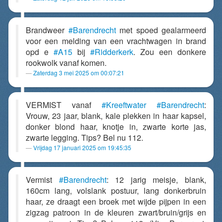
Brandweer
#Barendrecht
met spoed gealarmeerd
voor een melding van een vrachtwagen in brand
opd e
#A15
bij
#Ridderkerk
. Zou een donkere
rookwolk vanaf komen.
Zaterdag 3 mei 2025 om 00:07:21
VERMIST vanaf
#Kreeftwater
#Barendrecht
:
Vrouw, 23 jaar, blank, kale plekken in haar kapsel,
donker blond haar, knotje in, zwarte korte jas,
zwarte legging. Tips? Bel nu 112.
Vrijdag 17 januari 2025 om 19:45:35
Vermist
#Barendrecht
: 12 jarig meisje, blank,
160cm lang, volslank postuur, lang donkerbruin
haar, ze draagt een broek met wijde pijpen in een
zigzag patroon in de kleuren zwart/bruin/grijs en