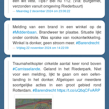
een wit vest. Tips? Bel nu 112. (Via: Burgernet,
verzonden vanuit omgeving Riederbuurt)
Maandag 2 december 2024 om 23:06:22
Melding van een brand in een winkel op de
#Middenbaan
. Brandweer ter plaatse. Situatie lijkt
onder controle. Was sprake van rookontwikkeling.
Winkel is donker, geen stroom meer.
#Barendrecht
Vrijdag 22 november 2024 om 14:22:09
Traumahelikopter cirkelde aantal keer rond boven
#Carnisselande
. Geland in het Riederpark. Niet
voor een melding, lijkt te gaan om een oefen-
landing in het donker. Afgelopen uur meerdere
soortgelijke acties in een groot gebied rond
Rotterdam.
#Barendrecht
https://t.co/uQ5qCFvARP