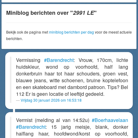
Miniblog berichten over "
2991 LE
"
Bekijk ook de pagina met
miniblog berichten per dag
voor de meest actuele
berichten.
Vermissing
#Barendrecht
: Vrouw, 170cm, lichte
huidskleur, wond op voorhoofd, half lang
donkerbruin haar tot haar schouders, groen vest,
blauwe jeans, witte schoenen, bruine koptelefoon
en een skateboard met dambord patroon. Tips? Bel
112 Er is geen locatie of leeftijd gedeeld.
Vrijdag 30 januari 2026 om 16:53:18
Vermist (melding al van 14:52u)
#Boerhaavelaan
#Barendrecht
: 15 jarig meisje, blank, donker
halflang haar, hoofdwond/korst op voorhoofd,