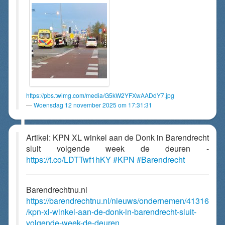
https://pbs.twimg.com/media/G5kW2YFXwAADdY7.jpg
Woensdag 12 november 2025 om 17:31:31
Artikel: KPN XL winkel aan de Donk in Barendrecht
sluit volgende week de deuren -
https://t.co/LDTTwf1hKY
#KPN
#Barendrecht
Barendrechtnu.nl
https://barendrechtnu.nl/nieuws/ondernemen/41316
/kpn-xl-winkel-aan-de-donk-in-barendrecht-sluit-
volgende-week-de-deuren