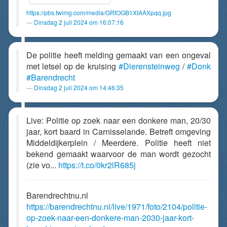
https://pbs.twimg.com/media/GRfOGB1XIAAXpqq.jpg
Dinsdag 2 juli 2024 om 16:07:16
De politie heeft melding gemaakt van een ongeval
met letsel op de kruising
#Dierensteinweg
/
#Donk
#Barendrecht
Dinsdag 2 juli 2024 om 14:46:35
Live: Politie op zoek naar een donkere man, 20/30
jaar, kort baard in Carnisselande. Betreft omgeving
Middeldijkerplein / Meerdere. Politie heeft niet
bekend gemaakt waarvoor de man wordt gezocht
(zie vo...
https://t.co/0kr2lR685j
Barendrechtnu.nl
https://barendrechtnu.nl/live/1971/foto/2104/politie-
op-zoek-naar-een-donkere-man-2030-jaar-kort-