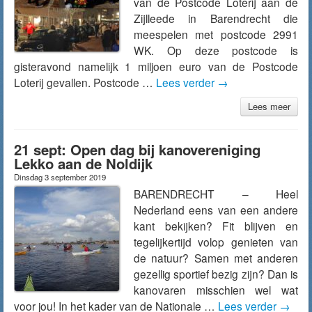
van de Postcode Loterij aan de
Zijlleede in Barendrecht die
meespelen met postcode 2991
WK. Op deze postcode is
gisteravond namelijk 1 miljoen euro van de Postcode
Loterij gevallen. Postcode …
Lees verder
→
Lees meer
21 sept: Open dag bij kanovereniging
Lekko aan de Noldijk
Dinsdag 3 september 2019
BARENDRECHT – Heel
Nederland eens van een andere
kant bekijken? Fit blijven en
tegelijkertijd volop genieten van
de natuur? Samen met anderen
gezellig sportief bezig zijn? Dan is
kanovaren misschien wel wat
voor jou! In het kader van de Nationale …
Lees verder
→