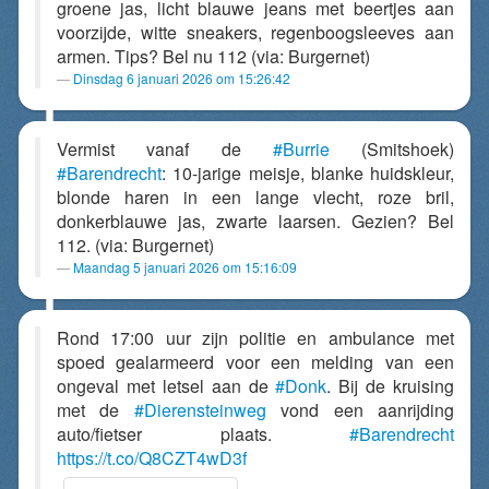
groene jas, licht blauwe jeans met beertjes aan
voorzijde, witte sneakers, regenboogsleeves aan
armen. Tips? Bel nu 112 (via: Burgernet)
Dinsdag 6 januari 2026 om 15:26:42
Vermist vanaf de
#Burrie
(Smitshoek)
#Barendrecht
: 10-jarige meisje, blanke huidskleur,
blonde haren in een lange vlecht, roze bril,
donkerblauwe jas, zwarte laarsen. Gezien? Bel
112. (via: Burgernet)
Maandag 5 januari 2026 om 15:16:09
Rond 17:00 uur zijn politie en ambulance met
spoed gealarmeerd voor een melding van een
ongeval met letsel aan de
#Donk
. Bij de kruising
met de
#Dierensteinweg
vond een aanrijding
auto/fietser plaats.
#Barendrecht
https://t.co/Q8CZT4wD3f