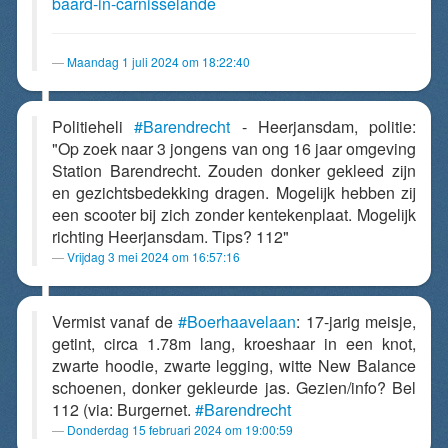
baard-in-carnisselande
Maandag 1 juli 2024 om 18:22:40
Politieheli
#Barendrecht
- Heerjansdam, politie:
"Op zoek naar 3 jongens van ong 16 jaar omgeving
Station Barendrecht. Zouden donker gekleed zijn
en gezichtsbedekking dragen. Mogelijk hebben zij
een scooter bij zich zonder kentekenplaat. Mogelijk
richting Heerjansdam. Tips? 112"
Vrijdag 3 mei 2024 om 16:57:16
Vermist vanaf de
#Boerhaavelaan
: 17-jarig meisje,
getint, circa 1.78m lang, kroeshaar in een knot,
zwarte hoodie, zwarte legging, witte New Balance
schoenen, donker gekleurde jas. Gezien/info? Bel
112 (via: Burgernet.
#Barendrecht
Donderdag 15 februari 2024 om 19:00:59