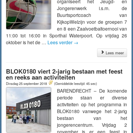
organiseert het Jeugd- en
Jongerenwerk i.s.m. de
Buurtsportcoach van
KijkopWelzijn voor de groepen 7
en 8 een Zaalvoetbaltoernooi van
11:00 tot 16:00 in Sporthal Waterpoort. Op vrijdag 26
oktober is het de …
Lees verder
→
Lees meer
BLOK0180 viert 2-jarig bestaan met feest
en reeks aan activiteiten
Dinsdag 25 september 2018
(Gemiddelde leestijd: 45 sec)
BARENDRECHT – De komende
periode staan er diverse
activiteiten op het programma in
BLOK0180 vanwege het 2-jarig
bestaan van het
jongerencentrum. Vrijdag 2
november is er een feest in