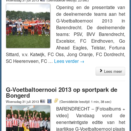
Woensdag 31 juli 2013
(Gemiddelde leestijd: 23 sec)
Opening en de presentatie van
de deelnemende teams aan het
G-Voetbaltoernooi 2013 in
Barendrecht. De deelnemende
teams: PSV, BVV Barendrecht,
Excelsior, FC Eindhoven, Go
Ahead Eagles, Telstar, Fortuna
Sittard, v.v. Katwijk, FC Oss, Jong Oranje, FC Dordrecht,
SC Heerenveen, FC …
Lees verder
→
Lees meer
G-Voetbaltoernooi 2013 op sportpark de
Bongerd
Woensdag 31 juli 2013
(Gemiddelde leestijd: 1 min, 38 sec)
BARENDRECHT – [Fotoalbums +
video] Vandaag vond de
eenentwintigste editie van het
jaarlijkse G-Voetbaltoernooi plaats