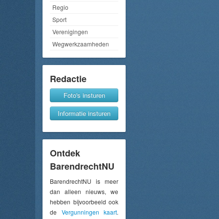
Regio
Sport
Verenigingen
Wegwerkzaamheden
Redactie
Foto's insturen
Informatie insturen
Ontdek
BarendrechtNU
BarendrechtNU is meer
dan alleen nieuws, we
hebben bijvoorbeeld ook
de
Vergunningen kaart
.