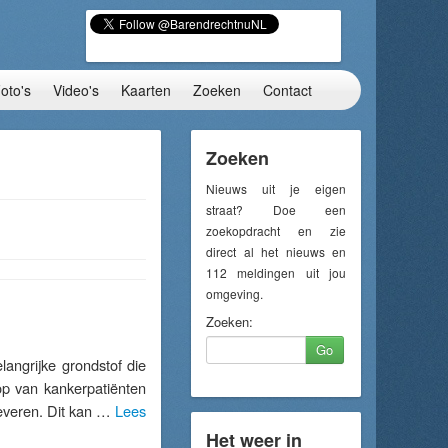
oto's
Video's
Kaarten
Zoeken
Contact
Zoeken
Nieuws uit je eigen
straat? Doe een
zoekopdracht en zie
direct al het nieuws en
112 meldingen uit jou
omgeving.
Zoeken:
Go
ngrijke grondstof die
op van kankerpatiënten
 leveren. Dit kan …
Lees
Het weer in