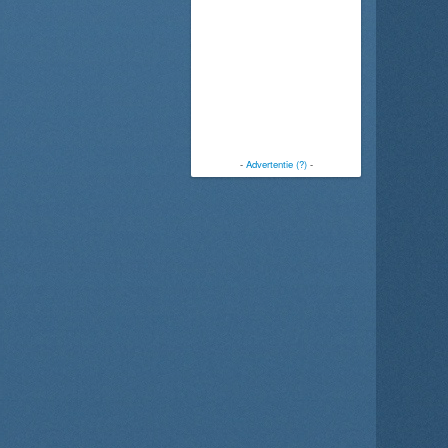
-
Advertentie (?)
-