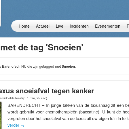
Home
Actueel
Live
Incidenten
Evenementen
F
met de tag 'Snoeien'
 op BarendrechtNU die zijn getagged met
Snoeien
.
axus snoeiafval tegen kanker
emiddelde leestijd: 1 min, 25 sec)
BARENDRECHT – In jonge takken van de taxushaag zit een bela
wordt gebruikt voor chemotherapieën (baccatine). U kunt de ho
vergroten door het snoeiafval van de taxus uit uw eigen tuin in te
verder
→