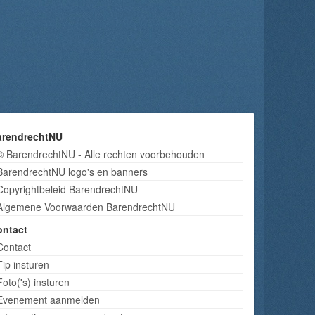
arendrechtNU
© BarendrechtNU - Alle rechten voorbehouden
BarendrechtNU logo's en banners
Copyrightbeleid BarendrechtNU
Algemene Voorwaarden BarendrechtNU
ontact
Contact
Tip insturen
Foto('s) insturen
Evenement aanmelden