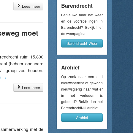
Barendrecht
Lees meer
Benieuwd naar het weer
en de voorspellingen in
Barendrecht? Bekijk hier
seweg moet
de weerpagina.
Barendrecht Weer
ndrecht ruim 15.800
rmaat (beheer openbare
Archief
wij graag zou houden.
er
→
Op zoek naar een oud
nieuwsbericht of gewoon
Lees meer
nieuwsgierig naar wat er
in het verleden is
gebeurd? Bekijk dan het
BarendrechtNU archief.
Archief
n samenwerking met de