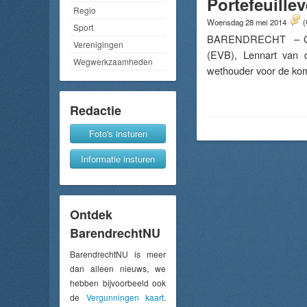
Portefeuille
Regio
Woensdag 28 mei 2014
(
Sport
BARENDRECHT – Giste
Verenigingen
(EVB), Lennart van
Wegwerkzaamheden
wethouder voor de kom
Redactie
Foto's insturen
Informatie insturen
Ontdek
BarendrechtNU
BarendrechtNU is meer
dan alleen nieuws, we
hebben bijvoorbeeld ook
de
Vergunningen kaart
.