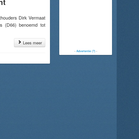
ht
houders Dirk Vermaat
s (D66) benoemd tot
Lees meer
-
Advertentie (?)
-