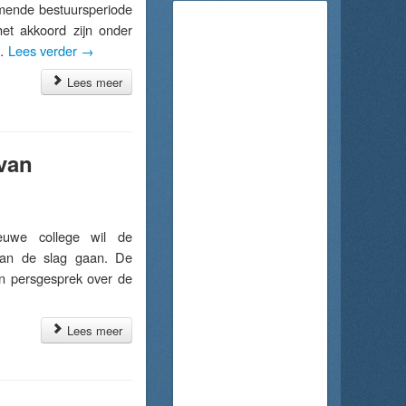
komende bestuursperiode
et akkoord zijn onder
 …
Lees verder
→
Lees meer
 van
uwe college wil de
aan de slag gaan. De
en persgesprek over de
Lees meer