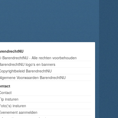
arendrechtNU
© BarendrechtNU - Alle rechten voorbehouden
BarendrechtNU logo's en banners
Copyrightbeleid BarendrechtNU
Algemene Voorwaarden BarendrechtNU
ontact
Contact
Tip insturen
Foto('s) insturen
Evenement aanmelden