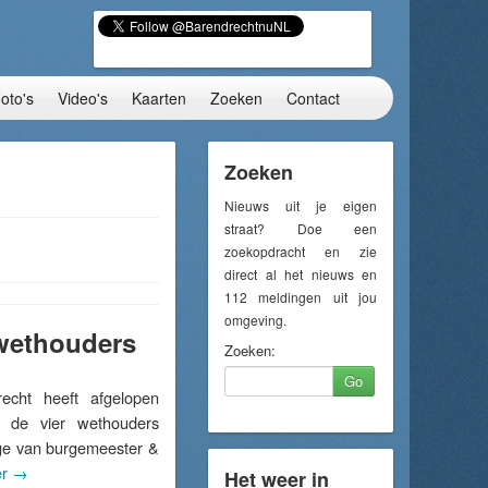
oto's
Video's
Kaarten
Zoeken
Contact
Zoeken
Nieuws uit je eigen
straat? Doe een
zoekopdracht en zie
direct al het nieuws en
112 meldingen uit jou
omgeving.
 wethouders
Zoeken:
Go
ht heeft afgelopen
g de vier wethouders
ege van burgemeester &
er
→
Het weer in