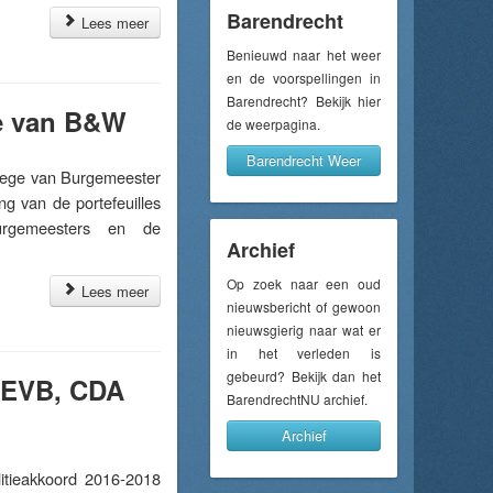
Barendrecht
Lees meer
Benieuwd naar het weer
en de voorspellingen in
Barendrecht? Bekijk hier
ge van B&W
de weerpagina.
Barendrecht Weer
lege van Burgemeester
g van de portefeuilles
urgemeesters en de
Archief
Op zoek naar een oud
Lees meer
nieuwsbericht of gewoon
nieuwsgierig naar wat er
in het verleden is
gebeurd? Bekijk dan het
r EVB, CDA
BarendrechtNU archief.
Archief
eakkoord 2016-2018