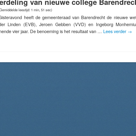
verdeling van nieuwe college Barendrec
Gemiddelde leestijd: 1 min, 51 sec)
ravond heeft de gemeenteraad van Barendrecht de nieuwe wet
 der Linden (EVB), Jeroen Gebben (VVD) en Ingeborg Monhemiu
ende vier jaar. De benoeming is het resultaat van …
Lees verder
→