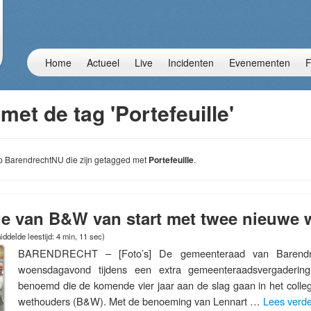
Home
Actueel
Live
Incidenten
Evenementen
F
met de tag 'Portefeuille'
 op BarendrechtNU die zijn getagged met
Portefeuille
.
ge van B&W van start met twee nieuwe
ddelde leestijd: 4 min, 11 sec)
BARENDRECHT – [Foto’s] De gemeenteraad van Barendrec
woensdagavond tijdens een extra gemeenteraadsvergaderin
benoemd die de komende vier jaar aan de slag gaan in het coll
wethouders (B&W). Met de benoeming van Lennart …
Lees verd