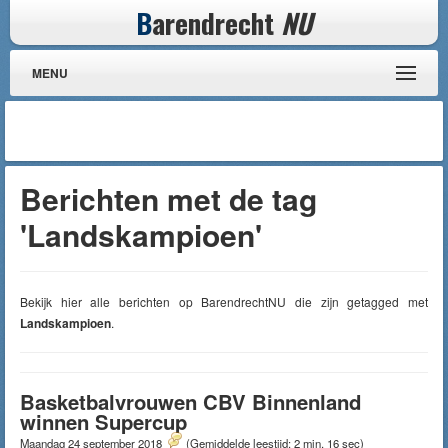
B
arendrecht
NU
MENU
Berichten met de tag
'Landskampioen'
Bekijk hier alle berichten op BarendrechtNU die zijn getagged met
Landskampioen
.
Basketbalvrouwen CBV Binnenland
winnen Supercup
Maandag 24 september 2018
(Gemiddelde leestijd: 2 min, 16 sec)