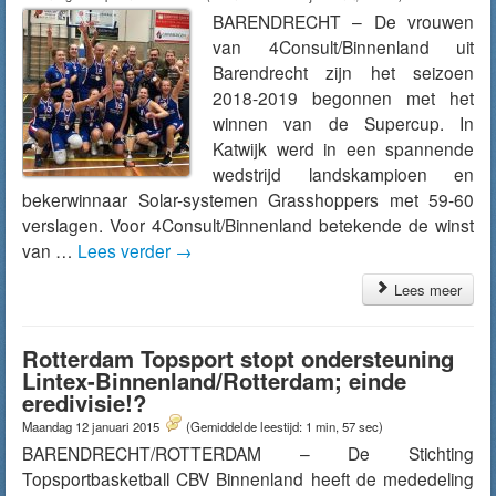
BARENDRECHT – De vrouwen
van 4Consult/Binnenland uit
Barendrecht zijn het seizoen
2018-2019 begonnen met het
winnen van de Supercup. In
Katwijk werd in een spannende
wedstrijd landskampioen en
bekerwinnaar Solar-systemen Grasshoppers met 59-60
verslagen. Voor 4Consult/Binnenland betekende de winst
van …
Lees verder
→
Lees meer
Rotterdam Topsport stopt ondersteuning
Lintex-Binnenland/Rotterdam; einde
eredivisie!?
Maandag 12 januari 2015
(Gemiddelde leestijd: 1 min, 57 sec)
BARENDRECHT/ROTTERDAM – De Stichting
Topsportbasketball CBV Binnenland heeft de mededeling