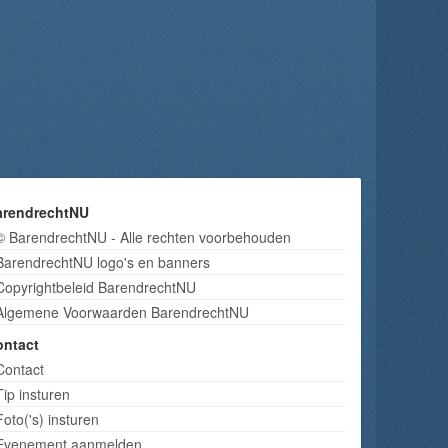
arendrechtNU
© BarendrechtNU - Alle rechten voorbehouden
BarendrechtNU logo's en banners
Copyrightbeleid BarendrechtNU
Algemene Voorwaarden BarendrechtNU
ontact
Contact
Tip insturen
Foto('s) insturen
Evenement aanmelden