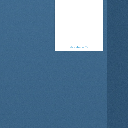
-
Advertentie (?)
-