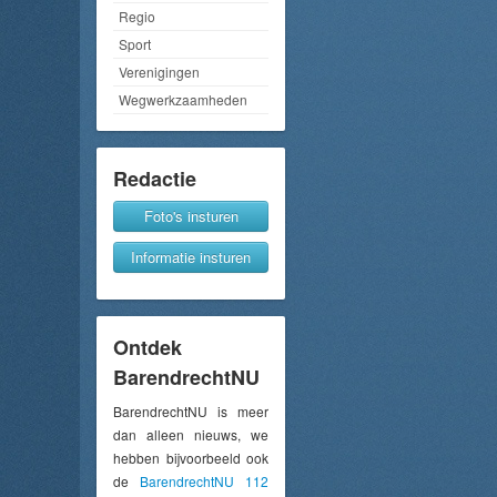
Regio
Sport
Verenigingen
Wegwerkzaamheden
Redactie
Foto's insturen
Informatie insturen
Ontdek
BarendrechtNU
BarendrechtNU is meer
dan alleen nieuws, we
hebben bijvoorbeeld ook
de
BarendrechtNU 112