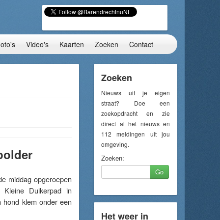
oto's
Video's
Kaarten
Zoeken
Contact
Zoeken
Nieuws uit je eigen
straat? Doe een
zoekopdracht en zie
direct al het nieuws en
112 meldingen uit jou
omgeving.
polder
Zoeken:
Go
de middag opgeroepen
 Kleine Duikerpad in
en hond klem onder een
Het weer in