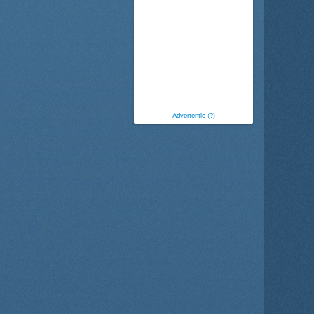
-
Advertentie (?)
-