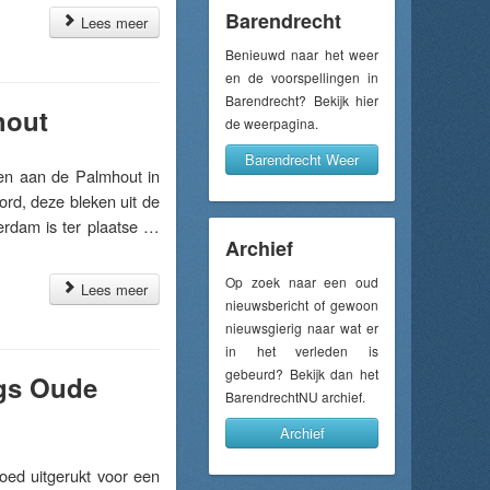
Barendrecht
Lees meer
Benieuwd naar het weer
en de voorspellingen in
Barendrecht? Bekijk hier
hout
de weerpagina.
Barendrecht Weer
n aan de Palmhout in
rd, deze bleken uit de
erdam is ter plaatse …
Archief
Op zoek naar een oud
Lees meer
nieuwsbericht of gewoon
nieuwsgierig naar wat er
in het verleden is
gebeurd? Bekijk dan het
ngs Oude
BarendrechtNU archief.
Archief
ed uitgerukt voor een