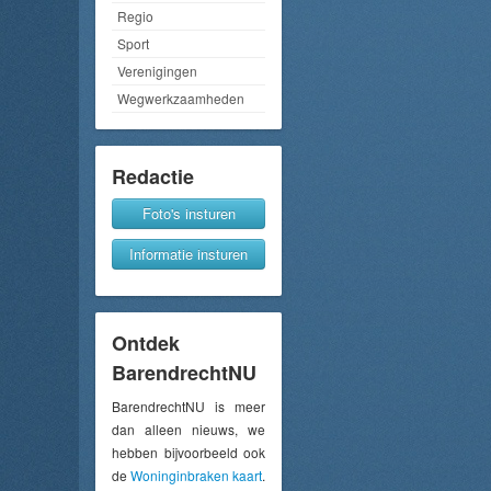
Regio
Sport
Verenigingen
Wegwerkzaamheden
Redactie
Foto's insturen
Informatie insturen
Ontdek
BarendrechtNU
BarendrechtNU is meer
dan alleen nieuws, we
hebben bijvoorbeeld ook
de
Woninginbraken kaart
.