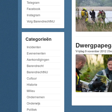
Telegram
Facebook
Instagram
Volg BarendrechtNU
Categorieën
Dwergpapega
Incidenten
Vrijdag 9 november 2012
(Gem
Evenementen
Aankondigingen
Barendrecht
BarendrechtNU
Cultuur
Historie
Milieu
Ondernemen
Onderwijs
Politiek