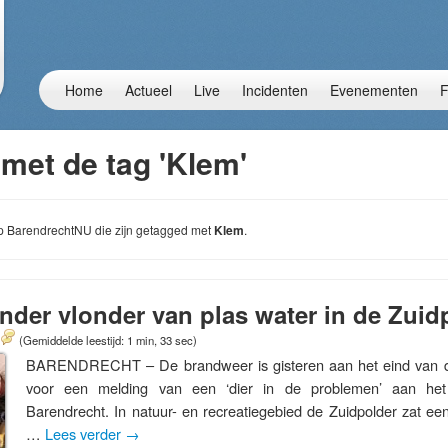
Home
Actueel
Live
Incidenten
Evenementen
F
met de tag 'Klem'
 op BarendrechtNU die zijn getagged met
Klem
.
der vlonder van plas water in de Zuid
(Gemiddelde leestijd: 1 min, 33 sec)
BARENDRECHT – De brandweer is gisteren aan het eind van 
voor een melding van een ‘dier in de problemen’ aan het
Barendrecht. In natuur- en recreatiegebied de Zuidpolder zat e
…
Lees verder
→