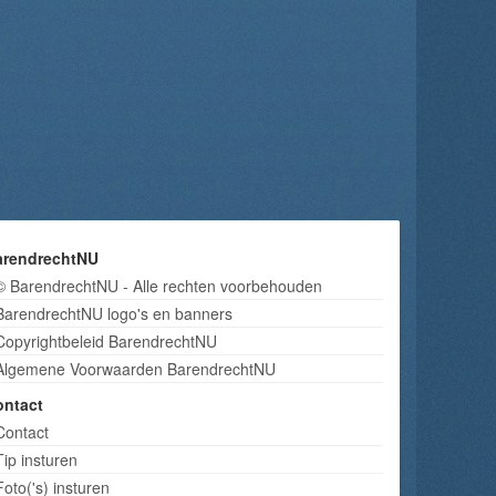
arendrechtNU
© BarendrechtNU - Alle rechten voorbehouden
BarendrechtNU logo's en banners
Copyrightbeleid BarendrechtNU
Algemene Voorwaarden BarendrechtNU
ontact
Contact
Tip insturen
Foto('s) insturen