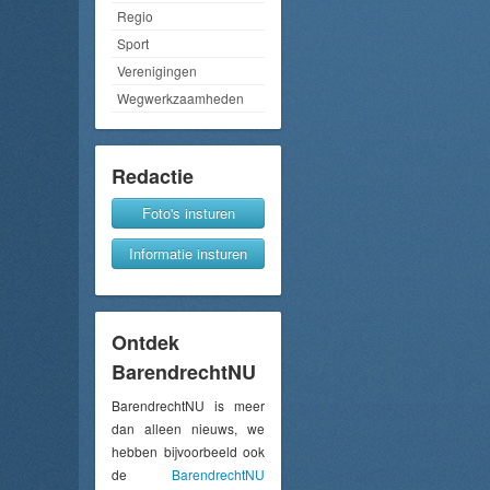
Regio
Sport
Verenigingen
Wegwerkzaamheden
Redactie
Foto's insturen
Informatie insturen
Ontdek
BarendrechtNU
BarendrechtNU is meer
dan alleen nieuws, we
hebben bijvoorbeeld ook
de
BarendrechtNU