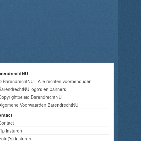
arendrechtNU
© BarendrechtNU - Alle rechten voorbehouden
BarendrechtNU logo's en banners
Copyrightbeleid BarendrechtNU
Algemene Voorwaarden BarendrechtNU
ontact
Contact
Tip insturen
Foto('s) insturen