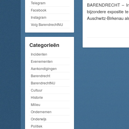
Telegram
BARENDRECHT – In he
Facebook
bijzondere expositie 
Instagram
Auschwitz-Birkenau a
Volg BarendrechtNU
Categorieën
Incidenten
Evenementen
Aankondigingen
Barendrecht
BarendrechtNU
Cultuur
Historie
Milieu
Ondernemen
Onderwijs
Politiek