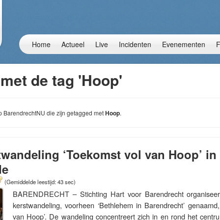
Home
Actueel
Live
Incidenten
Evenementen
F
 met de tag 'Hoop'
 op BarendrechtNU die zijn getagged met
Hoop
.
twandeling ‘Toekomst vol van Hoop’ in
de
(Gemiddelde leestijd: 43 sec)
BARENDRECHT – Stichting Hart voor Barendrecht organiseer
kerstwandeling, voorheen ‘Bethlehem in Barendrecht’ genaamd, 
van Hoop’. De wandeling concentreert zich in en rond het centr