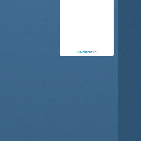
-
Advertentie (?)
-