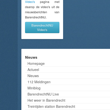
Video's
pagina met
daarop de video's uit de
nieuwsberichten van
BarendrechtNU.
BarendrechtNU
Video's
Nieuws
Homepage
Actueel
Nieuws
112 Meldingen
Miniblog
BarendrechtNU Live
Het weer in Barendrecht
Treintijden station Barendrecht