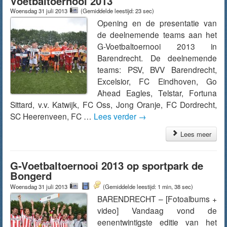
Voetbaltoernooi 2013
Woensdag 31 juli 2013
(Gemiddelde leestijd: 23 sec)
Opening en de presentatie van
de deelnemende teams aan het
G-Voetbaltoernooi 2013 in
Barendrecht. De deelnemende
teams: PSV, BVV Barendrecht,
Excelsior, FC Eindhoven, Go
Ahead Eagles, Telstar, Fortuna
Sittard, v.v. Katwijk, FC Oss, Jong Oranje, FC Dordrecht,
SC Heerenveen, FC …
Lees verder
→
Lees meer
G-Voetbaltoernooi 2013 op sportpark de
Bongerd
Woensdag 31 juli 2013
(Gemiddelde leestijd: 1 min, 38 sec)
BARENDRECHT – [Fotoalbums +
video] Vandaag vond de
eenentwintigste editie van het