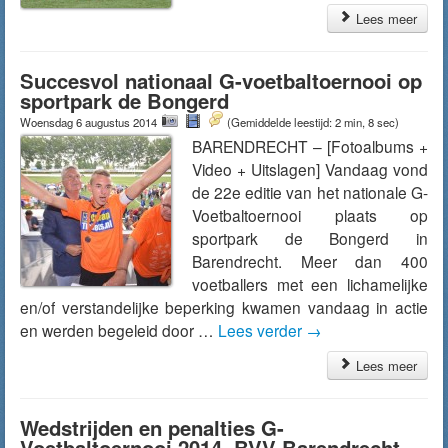
Lees meer
Succesvol nationaal G-voetbaltoernooi op
sportpark de Bongerd
Woensdag 6 augustus 2014
(Gemiddelde leestijd: 2 min, 8 sec)
BARENDRECHT – [Fotoalbums +
Video + Uitslagen] Vandaag vond
de 22e editie van het nationale G-
Voetbaltoernooi plaats op
sportpark de Bongerd in
Barendrecht. Meer dan 400
voetballers met een lichamelijke
en/of verstandelijke beperking kwamen vandaag in actie
en werden begeleid door …
Lees verder
→
Lees meer
Wedstrijden en penalties G-
Voetbaltoernooi 2014, BVV Barendrecht