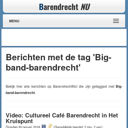
B
arendrecht
NU
MENU
Berichten met de tag 'Big-
band-barendrecht'
Bekijk hier alle berichten op BarendrechtNU die zijn getagged met
Big-
band-barendrecht
.
Video: Cultureel Café Barendrecht in Het
Kruispunt
Dinsdag 30 januari 2018
(Gemiddelde leestijd: 2 min, 2 sec)