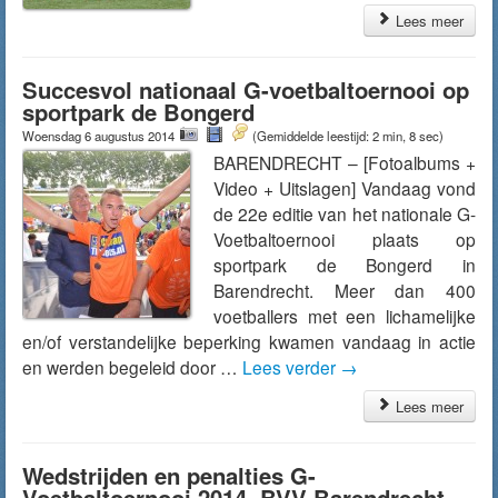
Lees meer
Succesvol nationaal G-voetbaltoernooi op
sportpark de Bongerd
Woensdag 6 augustus 2014
(Gemiddelde leestijd: 2 min, 8 sec)
BARENDRECHT – [Fotoalbums +
Video + Uitslagen] Vandaag vond
de 22e editie van het nationale G-
Voetbaltoernooi plaats op
sportpark de Bongerd in
Barendrecht. Meer dan 400
voetballers met een lichamelijke
en/of verstandelijke beperking kwamen vandaag in actie
en werden begeleid door …
Lees verder
→
Lees meer
Wedstrijden en penalties G-
Voetbaltoernooi 2014, BVV Barendrecht