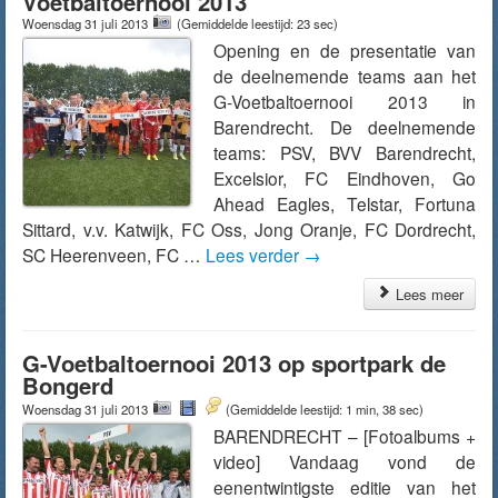
Voetbaltoernooi 2013
Woensdag 31 juli 2013
(Gemiddelde leestijd: 23 sec)
Opening en de presentatie van
de deelnemende teams aan het
G-Voetbaltoernooi 2013 in
Barendrecht. De deelnemende
teams: PSV, BVV Barendrecht,
Excelsior, FC Eindhoven, Go
Ahead Eagles, Telstar, Fortuna
Sittard, v.v. Katwijk, FC Oss, Jong Oranje, FC Dordrecht,
SC Heerenveen, FC …
Lees verder
→
Lees meer
G-Voetbaltoernooi 2013 op sportpark de
Bongerd
Woensdag 31 juli 2013
(Gemiddelde leestijd: 1 min, 38 sec)
BARENDRECHT – [Fotoalbums +
video] Vandaag vond de
eenentwintigste editie van het