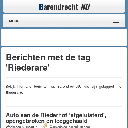
B
arendrecht
NU
MENU
Berichten met de tag
'Riederare'
Bekijk hier alle berichten op BarendrechtNU die zijn getagged met
Riederare
.
Auto aan de Riederhof ‘afgeluisterd’,
opengebroken en leeggehaald
Woensdag 15 maart 2017
(Gemiddelde leestijd: 48 sec)