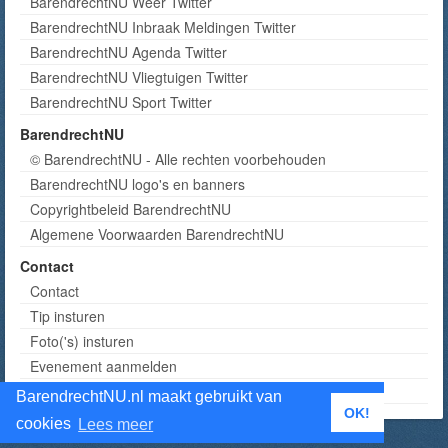
BarendrechtNU Weer Twitter
BarendrechtNU Inbraak Meldingen Twitter
BarendrechtNU Agenda Twitter
BarendrechtNU Vliegtuigen Twitter
BarendrechtNU Sport Twitter
BarendrechtNU
© BarendrechtNU - Alle rechten voorbehouden
BarendrechtNU logo's en banners
Copyrightbeleid BarendrechtNU
Algemene Voorwaarden BarendrechtNU
Contact
Contact
Tip insturen
Foto('s) insturen
Evenement aanmelden
Informatie aanvragen adverteren
BarendrechtNU.nl maakt gebruikt van
OK!
cookies
Lees meer