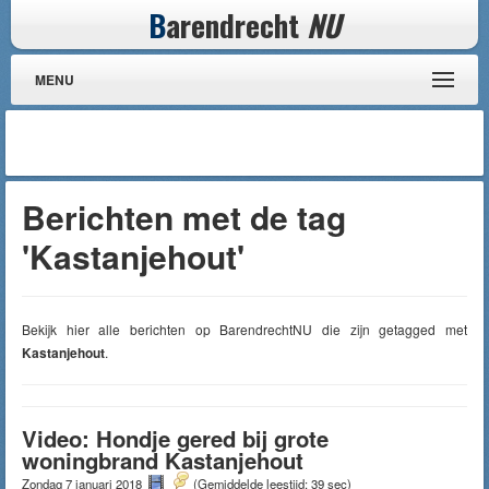
B
arendrecht
NU
MENU
Berichten met de tag
'Kastanjehout'
Bekijk hier alle berichten op BarendrechtNU die zijn getagged met
Kastanjehout
.
Video: Hondje gered bij grote
woningbrand Kastanjehout
Zondag 7 januari 2018
(Gemiddelde leestijd: 39 sec)