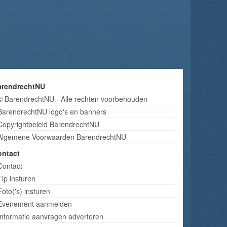
arendrechtNU
© BarendrechtNU - Alle rechten voorbehouden
BarendrechtNU logo's en banners
Copyrightbeleid BarendrechtNU
Algemene Voorwaarden BarendrechtNU
ontact
Contact
Tip insturen
Foto('s) insturen
Evenement aanmelden
Informatie aanvragen adverteren