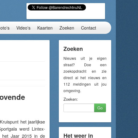
oto's
Video's
Kaarten
Zoeken
Contact
Zoeken
Nieuws uit je eigen
straat? Doe een
zoekopdracht en zie
direct al het nieuws en
112 meldingen uit jou
omgeving.
lovende
Zoeken:
Go
ispunt het jaarlijkse
portgala werd Lintex-
Het weer in
n het Jaar 2015 in de