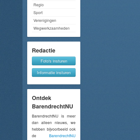
Regio
Sport
Verenigingen
Wegwerkzaamheden
Redactie
Foto's insturen
Informatie insturen
Ontdek
BarendrechtNU
BarendrechtNU is meer
dan alleen nieuws, we
hebben bijvoorbeeld ook
de
BarendrechtNU