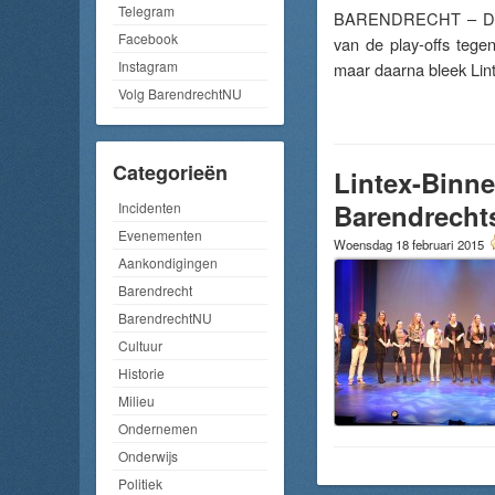
Telegram
BARENDRECHT – De vro
Facebook
van de play-offs tege
Instagram
maar daarna bleek Lin
Volg BarendrechtNU
Categorieën
Lintex-Binne
Barendrecht
Incidenten
Evenementen
Woensdag 18 februari 2015
Aankondigingen
Barendrecht
BarendrechtNU
Cultuur
Historie
Milieu
Ondernemen
Onderwijs
Politiek