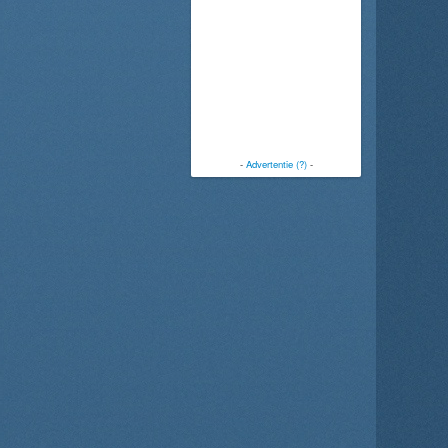
-
Advertentie (?)
-