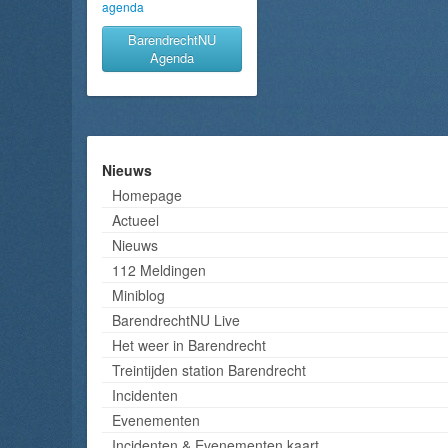
agenda
BarendrechtNU
Agenda
Nieuws
Homepage
Actueel
Nieuws
112 Meldingen
Miniblog
BarendrechtNU Live
Het weer in Barendrecht
Treintijden station Barendrecht
Incidenten
Evenementen
Incidenten & Evenementen kaart