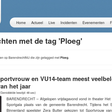
Home
Actueel
Live
Incidenten
Evenementen
F
hten met de tag 'Ploeg'
chten op BarendrechtNU die zijn getagged met
Ploeg
.
 sportvrouw en VU14-team meest veelbe
an het jaar
(Gemiddelde leestijd: 48 sec)
BARENDRECHT – Afgelopen vrijdagavond vond in theater Het Kru
Sportgala plaats van de gemeente Barendrecht. Tijdens het S
Binnenland speelster Zera Butter gekozen tot Sportvrouw va