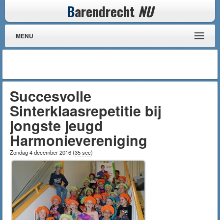
B
arendrecht
NU
MENU
Succesvolle
Sinterklaasrepetitie bij
jongste jeugd
Harmonievereniging
Zondag 4 december 2016
(
35 sec
)