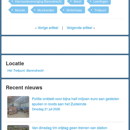
Harmonievereniging Barendrecht
Kerst
Leerlingen
Muziek
Muzikantjes
Sinterklaas
Trefpunt
«
Vorige artikel
|
Volgende artikel
»
Locatie
Het Trefpunt, Barendrecht
Recent nieuws
Politie ontdekt voor bijna half miljoen euro aan gestolen
spullen in loods aan het Zuideinde
Dinsdag 21 juli 2026
Van dinsdag t/m vrijdag geen treinen van station