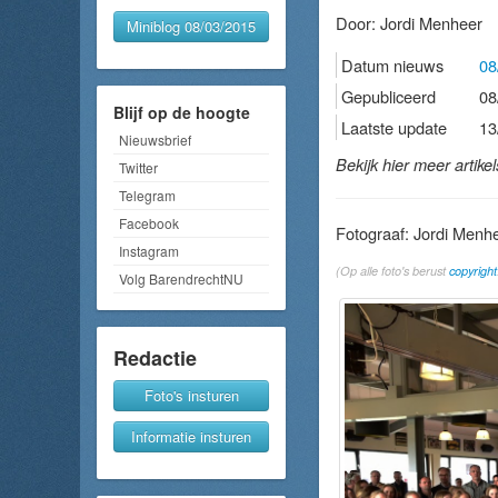
Door:
Jordi Menheer
Miniblog 08/03/2015
Datum nieuws
08
Gepubliceerd
08
Blijf op de hoogte
Laatste update
13
Nieuwsbrief
Bekijk hier meer artike
Twitter
Telegram
Facebook
Fotograaf: Jordi Menh
Instagram
(Op alle foto's berust
copyright
Volg BarendrechtNU
Redactie
Foto's insturen
Informatie insturen