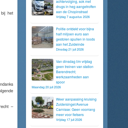
achtervolging, sok met
drugs in heg aangetroffen
aan de Chopinstraat
bij het
Vrijdag 7 augustus 2026
Politie ontdekt voor bijna
half miljoen euro aan
gestolen spullen in loods
aan het Zuideinde
Dinsdag 21 juli 2026
Van dinsdag t/m vrijdag
geen treinen van station
Barendrecht;
werkzaamheden aan
spoor
Ondanks
Maandag 20 juli 2026
lgende
Weer aanpassing kruising
Zuidersingel/Avenue
recht –
Carnisse: Geen voorrang
meer voor fietsers
Vrijdag 17 juli 2026