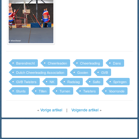
Barendrecht
Cheerleaden
Cheerleading
Dans
Dutch Cheerleading Association
Gooien
GVB
GVB Twisters
NK
Radslag
Salto
Springen
Stunts
Tillen
Turnen
Twisters
Voorronde
«
Vorige artikel
|
Volgende artikel
»