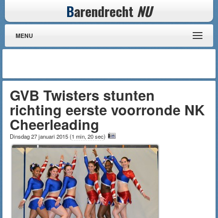
B
arendrecht
NU
MENU
GVB Twisters stunten
richting eerste voorronde NK
Cheerleading
Dinsdag 27 januari 2015
(
1 min, 20 sec
)