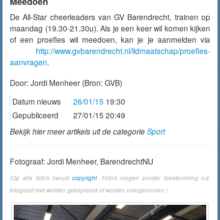
Meedoen
De All-Star cheerleaders van GV Barendrecht, trainen op
maandag (19.30-21.30u). Als je een keer wil komen kijken
of een proefles wil meedoen, kan je je aanmelden via
http://www.gvbarendrecht.nl/
lidmaatschap/proefles-
aanvragen
.
Door:
Jordi Menheer
(Bron: GVB)
Datum nieuws
26/01/15
19:30
Gepubliceerd
27/01/15 20:49
Bekijk hier meer artikels uit de categorie
Sport
Fotograaf: Jordi Menheer, BarendrechtNU
(Op alle foto's berust
copyright
. Foto's mogen zonder toestemming v.d.
fotograaf niet worden gekopieerd of worden overgenomen.)