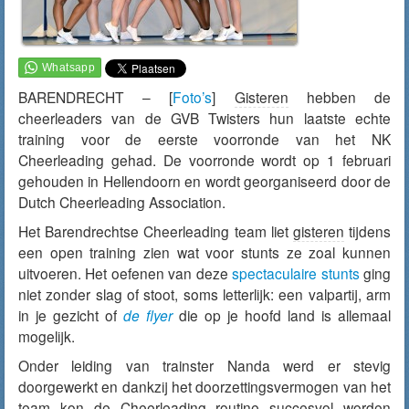
BARENDRECHT – [
Foto’s
]
Gisteren
hebben de
cheerleaders van de GVB Twisters hun laatste echte
training voor de eerste voorronde van het NK
Cheerleading gehad. De voorronde wordt op 1 februari
gehouden in Hellendoorn en wordt georganiseerd door de
Dutch Cheerleading Association.
Het Barendrechtse Cheerleading team liet
gisteren
tijdens
een open training zien wat voor stunts ze zoal kunnen
uitvoeren. Het oefenen van deze
spectaculaire stunts
ging
niet zonder slag of stoot, soms letterlijk: een valpartij, arm
in je gezicht of
de flyer
die op je hoofd land is allemaal
mogelijk.
Onder leiding van trainster Nanda werd er stevig
doorgewerkt en dankzij het doorzettingsvermogen van het
team kon de Cheerleading routine succesvol worden