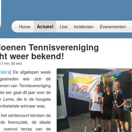
Actueel
Home
Live
Incidenten
Evenementen
oenen Tennisvereniging
ht weer bekend!
7
(
1 min, 52 sec
)
Foto’s
] De afgelopen week
gestreden wie zich dé
men van Tennisvereniging
e eer gaat dit jaar voor de
n Lems, die in de hoogste
 onbetwiste winnaar was.
p het centercourt klonken de
de livemuziek, de ideale
n overvol terras van de