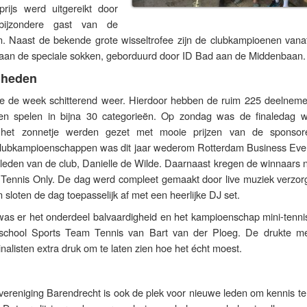
prijs werd uitgereikt door
bijzondere gast van de
. Naast de bekende grote wisseltrofee zijn de clubkampioenen vana
aan de speciale sokken, geborduurd door ID Bad aan de Middenbaan.
gheden
de de week schitterend weer. Hierdoor hebben de ruim 225 deelneme
en spelen in bijna 30 categorieën. Op zondag was de finaledag 
 in het zonnetje werden gezet met mooie prijzen van de sponso
clubkampioenschappen was dit jaar wederom Rotterdam Business Even
 leden van de club, Danielle de Wilde. Daarnaast kregen de winnaars 
Tennis Only. De dag werd compleet gemaakt door live muziek verzor
 sloten de dag toepasselijk af met een heerlijke DJ set.
 was er het onderdeel balvaardigheid en het kampioenschap mini-tenni
sschool Sports Team Tennis van Bart van der Ploeg. De drukte m
inalisten extra druk om te laten zien hoe het écht moest.
svereniging Barendrecht is ook de plek voor nieuwe leden om kennis t