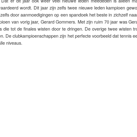
. Dat er dit jaar ook weer veel nieuwe leden meededen is alleen m
waardeerd wordt. Dit jaar zijn zelfs twee nieuwe leden kampioen gewo
t zelfs door aanmoedigingen op een spandoek het beste in zichzelf na
pioen van vorig jaar, Gerard Gommers. Met zijn ruim 70 jaar was Ger
s die tot de finales wisten door te dringen. De overige twee wisten 
n. De clubkampioenschappen zijn het perfecte voorbeeld dat tennis ee
lle niveaus.