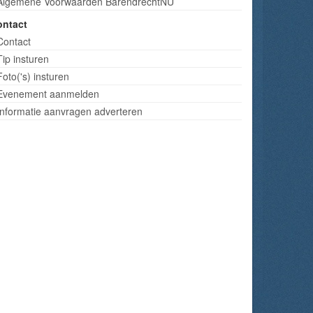
Algemene Voorwaarden BarendrechtNU
ontact
Contact
Tip insturen
Foto('s) insturen
Evenement aanmelden
Informatie aanvragen adverteren