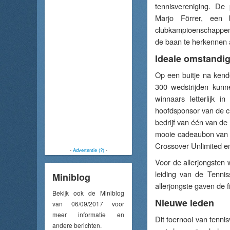
tennisvereniging. De 
Marjo Förrer, een 
clubkampioenschappen
de baan te herkennen 
Ideale omstandi
Op een buitje na ken
300 wedstrijden kunn
winnaars letterlijk
hoofdsponsor van de 
bedrijf van één van de
mooie cadeaubon van 
Crossover Unlimited en
-
Advertentie (?)
-
Voor de allerjongsten
leiding van de Tenni
Miniblog
allerjongste gaven de f
Bekijk ook de Miniblog
Nieuwe leden
van 06/09/2017 voor
meer informatie en
Dit toernooi van tenni
andere berichten.