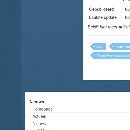
Gepubliceerd
06
Laatste update
06
Bekijk hier meer artike
Club
Clubkamp
Tennisvereniging Baren
Nieuws
Homepage
Actueel
Nieuws