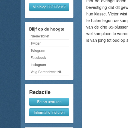
met de overige leden
Miniblog 06/09/2017
bevestiging dat dit ge
hun klasse. Victor wis
te halen tegen de kam
van de drie 65-plusser
Blijf op de hoogte
wel kampioen te worde
Nieuwsbrief
is van jong tot oud op a
Twitter
Telegram
Facebook
Instagram
Volg BarendrechtNU
Redactie
Foto's insturen
Informatie insturen