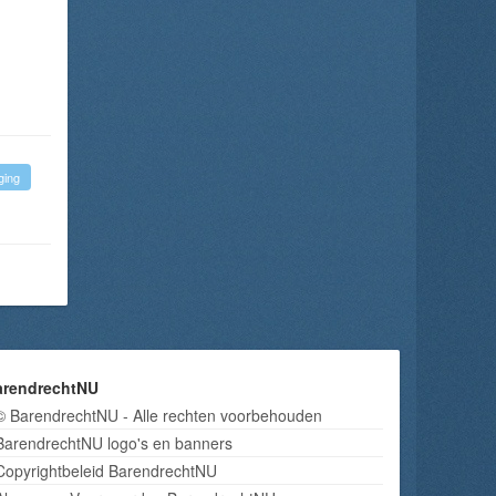
ging
arendrechtNU
© BarendrechtNU - Alle rechten voorbehouden
BarendrechtNU logo's en banners
Copyrightbeleid BarendrechtNU