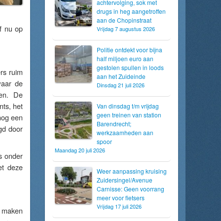
achtervolging, sok met
drugs in heg aangetroffen
aan de Chopinstraat
f nu op
Vrijdag 7 augustus 2026
Politie ontdekt voor bijna
half miljoen euro aan
gestolen spullen in loods
rs ruim
aan het Zuideinde
waar de
Dinsdag 21 juli 2026
ren. De
ts, het
Van dinsdag t/m vrijdag
geen treinen van station
nog een
Barendrecht;
gd door
werkzaamheden aan
spoor
Maandag 20 juli 2026
s onder
et deze
Weer aanpassing kruising
Zuidersingel/Avenue
Carnisse: Geen voorrang
meer voor fietsers
Vrijdag 17 juli 2026
e maken