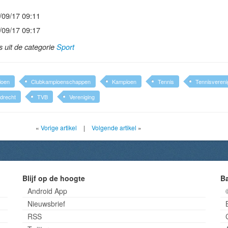
/09/17 09:11
/09/17 09:17
ls uit de categorie
Sport
ioen
Clubkampioenschappen
Kampioen
Tennis
Tennisvereni
drecht
TVB
Vereniging
«
Vorige artikel
|
Volgende artikel
»
Blijf op de hoogte
B
Android App
Nieuwsbrief
RSS