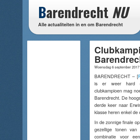
B
arendrecht
NU
Alle actualiteiten in en om Barendrecht
Clubkampi
Barendrec
Woensdag 6 september 201
BARENDRECHT – [
is er weer hard 
clubkampioen mag noe
Barendrecht. De hoogst
derde keer naar Erwi
klasse heren enkel de
In de zonnige finale o
gezellige tonen van 
combinatie voor ee