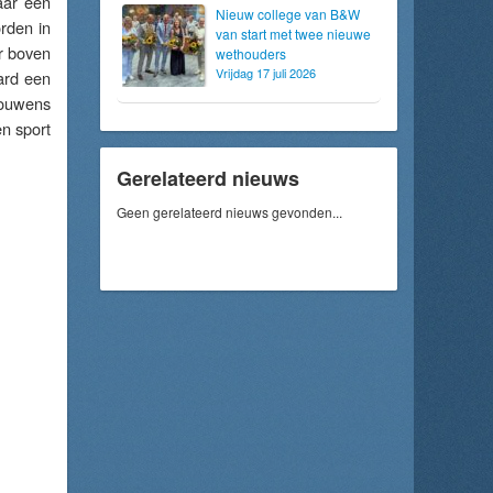
aar een
Nieuw college van B&W
rden in
van start met twee nieuwe
ar boven
wethouders
Vrijdag 17 juli 2026
ard een
trouwens
n sport
Gerelateerd nieuws
Geen gerelateerd nieuws gevonden...