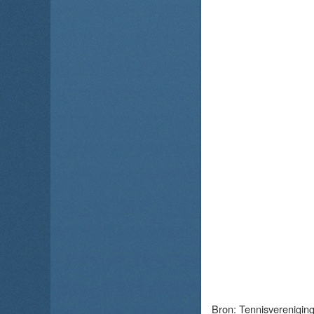
Bron:
Tennisverenigin