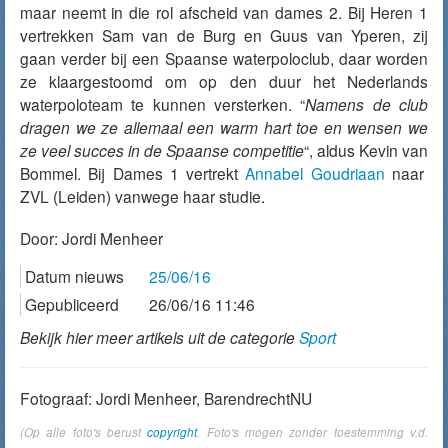
maar neemt in die rol afscheid van dames 2. Bij Heren 1
vertrekken Sam van de Burg en Guus van Yperen, zij
gaan verder bij een Spaanse waterpoloclub, daar worden
ze klaargestoomd om op den duur het Nederlands
waterpoloteam te kunnen versterken. “
Namens de club
dragen we ze allemaal een warm hart toe en wensen we
ze veel succes in de Spaanse competitie
“, aldus Kevin van
Bommel. Bij Dames 1 vertrekt
Annabel Goudriaan
naar
ZVL (Leiden) vanwege haar studie.
Door:
Jordi Menheer
Datum nieuws
25/06/16
Gepubliceerd
26/06/16 11:46
Bekijk hier meer artikels uit de categorie
Sport
Fotograaf: Jordi Menheer, BarendrechtNU
(Op alle foto's berust
copyright
. Foto's mogen zonder toestemming v.d.