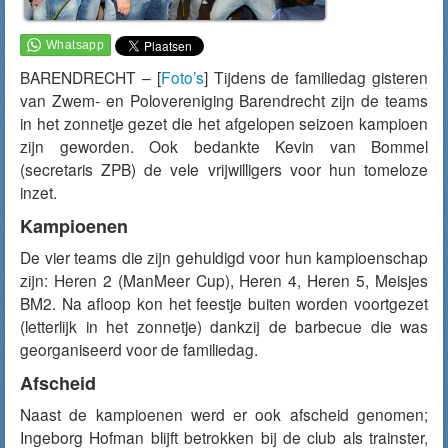
BARENDRECHT – [
Foto’s
] Tijdens de familiedag
gisteren
van Zwem- en Polovereniging Barendrecht zijn de teams
in het zonnetje gezet die het afgelopen seizoen kampioen
zijn geworden. Ook bedankte Kevin van Bommel
(secretaris ZPB) de vele vrijwilligers voor hun tomeloze
inzet.
Kampioenen
De vier teams die zijn gehuldigd voor hun kampioenschap
zijn: Heren 2 (ManMeer Cup), Heren 4, Heren 5, Meisjes
BM2. Na afloop kon het feestje buiten worden voortgezet
(letterlijk in het zonnetje) dankzij de barbecue die was
georganiseerd voor de familiedag.
Afscheid
Naast de kampioenen werd er ook afscheid genomen;
Ingeborg Hofman blijft betrokken bij de club als trainster,