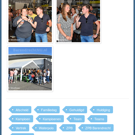
Afscheid
Familiedag
Gehuldigd
Huldiging
Kampioen
Kampioenen
Team
Teams
Vertrek
Waterpolo
ZPB
ZPB Barendrecht