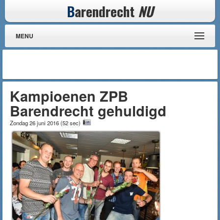
B
arendrecht
NU
MENU
Kampioenen ZPB
Barendrecht gehuldigd
Zondag 26 juni 2016
(
52 sec
)