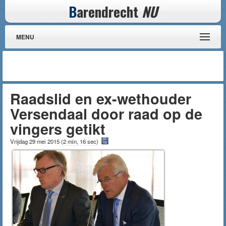
B
arendrecht
NU
MENU
Raadslid en ex-wethouder
Versendaal door raad op de
vingers getikt
Vrijdag 29 mei 2015
(
2 min, 16 sec
)