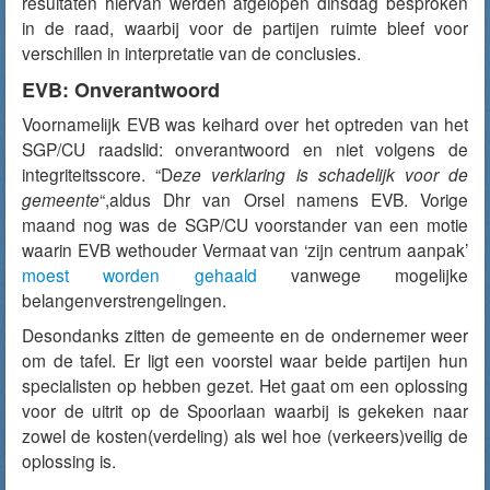
resultaten hiervan werden afgelopen dinsdag besproken
in de raad, waarbij voor de partijen ruimte bleef voor
verschillen in interpretatie van de conclusies.
EVB: Onverantwoord
Voornamelijk EVB was keihard over het optreden van het
SGP/CU raadslid: onverantwoord en niet volgens de
integriteitsscore. “D
eze verklaring is schadelijk voor de
gemeente
“,aldus Dhr van Orsel namens EVB. Vorige
maand nog was de SGP/CU voorstander van een motie
waarin EVB wethouder Vermaat van ‘zijn centrum aanpak’
moest worden gehaald
vanwege mogelijke
belangenverstrengelingen.
Desondanks zitten de gemeente en de ondernemer weer
om de tafel. Er ligt een voorstel waar beide partijen hun
specialisten op hebben gezet. Het gaat om een oplossing
voor de uitrit op de Spoorlaan waarbij is gekeken naar
zowel de kosten(verdeling) als wel hoe (verkeers)veilig de
oplossing is.