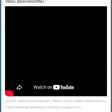
Video: BarendrechtNU
(Op alle video's berust copyright. Video's mogen zonder toestemming v.d.
maker niet worden gekopieerd of worden overgenomen.)