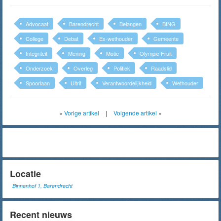
Advocaat
Barendrecht
Belangen
BING
College
Debat
Ex-wethouder
Gemeente
Integriteit
Mening
Motie
Olympic Fruit
Onderzoek
Overleg
Politiek
Raadslid
Spoorlaan
Uitrit
Verantwoordelijkheid
Wethouder
«
Vorige artikel
|
Volgende artikel
»
Locatie
Binnenhof 1, Barendrecht
Recent nieuws