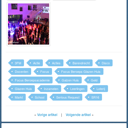
3FM
Actie
Acties
Barendrecht
Disco
Docenten
Focus
Focus Beroeps Glazen Huis
Focus Beroepsacademie
Galzen Huis
Geld
Glazen Huis
Inzamelen
Leerlingen
Loterij
Markt
School
Serious Request
SR16
«
Vorige artikel
|
Volgende artikel
»