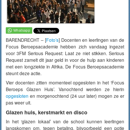
BARENDRECHT – [
Foto’s
] Docenten en leerlingen van de
Focus Beroepsacademie hebben zich
vandaag
ingezet
voor 3FM Serious Request: Laat ze niet stikken. Serious
Request zamelt dit jaar geld in voor de hulp aan kinderen
met een longziekte in Afrika. De Focus Beroepsacademie
steunt deze actie.
Vier docenten zitten momenteel opgesloten in het ‘Focus
Beroeps Glazen Huis’.
Vanochtend
werden ze hierin
opgesloten
en
morgenochtend
(24 uur later) mogen ze er
pas weer uit.
Glazen huis, kerstmarkt en disco
In het ‘glazen lokaal’ van de school kunnen leerlingen
langskomen om, tegen betaling, bijvoorbeeld een potje