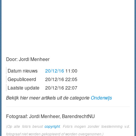
Door:
Jordi Menheer
Datum nieuws
20/12/16
11:00
Gepubliceerd
20/12/16 22:05
Laatste update
20/12/16 22:07
Bekijk hier meer artikels uit de categorie
Onderwijs
Fotograaf: Jordi Menheer, BarendrechtNU
(Op alle foto's berust
copyright
. Foto's mogen zonder toestemming v.d.
fotograaf niet worden gekopieerd of worden overgenomen.)