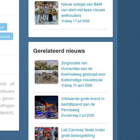
Nieuw college van B&W
van start met twee nieuwe
wethouders
Vrijdag 17 juli 2026
rum
ermaat
Gerelateerd nieuws
Zorglocatie van
Humanitas aan de
Klarinetweg gesloopt voor
toekomstige nieuwbouw
els uit
Vrijdag 10 april 2026
 nieuwe
te geven
Uitslaande grote brand in
bedrijfspand aan de
itingen
Fennaweg
bericht,
Donderdag 2 juli 2026
Lidl Carnisse Veste onder
grote belangstelling