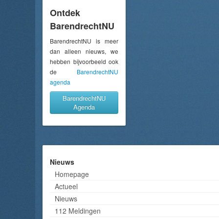
Ontdek
BarendrechtNU
BarendrechtNU is meer
dan alleen nieuws, we
hebben bijvoorbeeld ook
de
BarendrechtNU
agenda
BarendrechtNU
Agenda
Nieuws
Homepage
Actueel
Nieuws
112 Meldingen