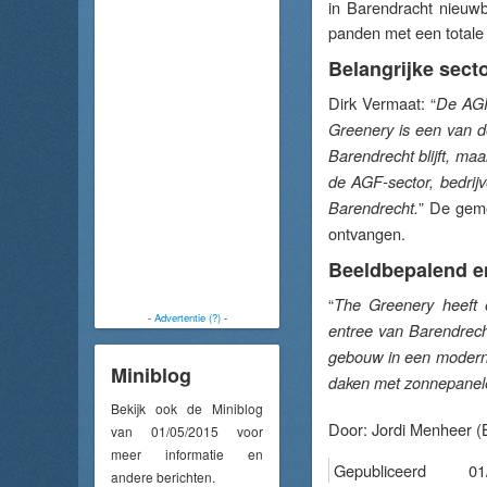
in Barendracht nieuw
panden met een totale
Belangrijke sect
Dirk Vermaat: “
De AGF-
Greenery is een van de 
Barendrecht blijft, ma
de AGF-sector, bedrij
” De gem
Barendrecht.
ontvangen.
Beeldbepalend 
“
The Greenery heeft 
-
Advertentie (?)
-
entree van Barendrech
gebouw in een moderne
Miniblog
daken met zonnepanel
Bekijk ook de Miniblog
Door:
Jordi Menheer
(
van 01/05/2015 voor
meer informatie en
Gepubliceerd
01
andere berichten.