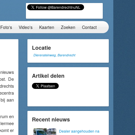
Foto's
Video's
Kaarten
Zoeken
Contact
Locatie
Dierensteinweg, Barendrecht
 nieuws
Artikel delen
ost. De
drechts
ecentra
bij aan
trum en
Recent nieuws
 Hiermee
komt er
Dealer aangehouden na