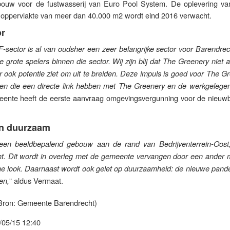
bouw voor de fustwasserij van Euro Pool System. De oplevering va
 oppervlakte van meer dan 40.000 m2 wordt eind 2016 verwacht.
or
sector is al van oudsher een zeer belangrijke sector voor Barendrec
grote spelers binnen die sector. Wij zijn blij dat The Greenery niet a
ar ook potentie ziet om uit te breiden. Deze impuls is goed voor The G
ven die een directe link hebben met The Greenery en de werkgelegen
eente heeft de eerste aanvraag omgevingsvergunning voor de nieuw
en duurzaam
een beeldbepalend gebouw aan de rand van Bedrijventerrein-Oost,
t. Dit wordt in overleg met de gemeente vervangen door een ander 
 look. Daarnaast wordt ook gelet op duurzaamheid: de nieuwe panden
” aldus Vermaat.
en,
Bron: Gemeente Barendrecht)
/05/15 12:40