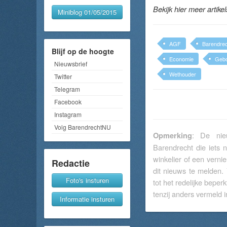
Bekijk hier meer artike
Miniblog 01/05/2015
AGF
Barendre
Blijf op de hoogte
Economie
Geb
Nieuwsbrief
Wethouder
Twitter
Telegram
Facebook
Instagram
Volg BarendrechtNU
: De nieu
Opmerking
Barendrecht die iets 
winkelier of een verni
Redactie
dit nieuws te melden.
Foto's insturen
tot het redelijke beperk
tenzij anders vermeld in
Informatie insturen