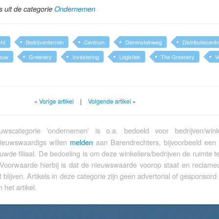
ls uit de categorie
Ondernemen
cht
Bedrijventerrein
Centrum
Dierensteinweg
Distributiecent
ouw
Greenery
Investering
Logistiek
The Greenery
V
«
Vorige artikel
|
Volgende artikel
»
wscategorie 'ondernemen' is o.a. bedoeld voor bedrijven/wink
nieuwswaardigs willen
melden
aan Barendrechters, bijvoorbeeld een
euwde filiaal. De bedoeling is om deze winkeliers/bedrijven de ruimte 
 Voorwaarde hierbij is dat de nieuwswaarde voorop staat en reclameu
t blijven. Artikels in deze categorie zijn geen advertorial of gesponsord 
 het artikel.