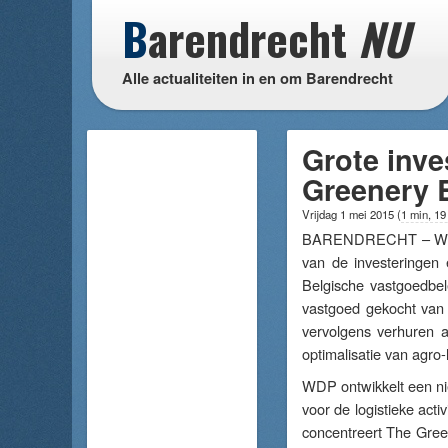
B
arendrecht
NU
Alle actualiteiten in en om Barendrecht
Grote inv
Greenery 
Vrijdag 1 mei 2015
(
1 min, 19
BARENDRECHT – Wetho
van de investeringen 
Belgische vastgoedbe
vastgoed gekocht van
vervolgens verhuren 
optimalisatie van agro-l
WDP ontwikkelt een nie
voor de logistieke act
concentreert The Green