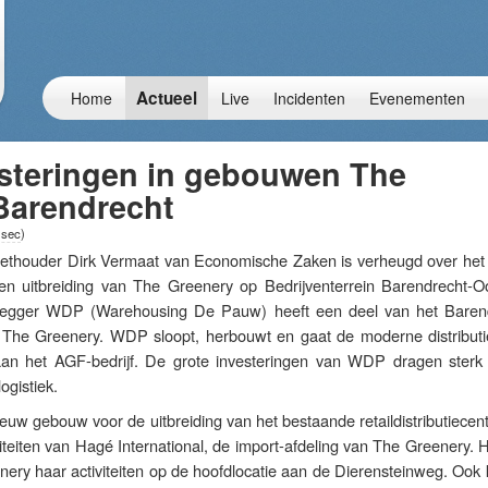
Actueel
Home
Live
Incidenten
Evenementen
esteringen in gebouwen The
Barendrecht
 sec
)
uder Dirk Vermaat van Economische Zaken is verheugd over het
en uitbreiding van The Greenery op Bedrijventerrein Barendrecht-O
legger WDP (Warehousing De Pauw) heeft een deel van het Baren
 The Greenery. WDP sloopt, herbouwt en gaat de moderne distributi
aan het AGF-bedrijf. De grote investeringen van WDP dragen sterk 
ogistiek.
uw gebouw voor de uitbreiding van het bestaande retaildistributiecen
iviteiten van Hagé International, de import-afdeling van The Greenery.
ery haar activiteiten op de hoofdlocatie aan de Dierensteinweg. Ook 