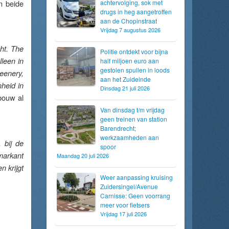
n beide
achtervolging, sok met
drugs in heg aangetroffen
aan de Chopinstraat
Vrijdag 7 augustus 2026
ht. The
Politie ontdekt voor bijna
lleen in
half miljoen euro aan
gestolen spullen in loods
reenery,
aan het Zuideinde
heid in
Dinsdag 21 juli 2026
bouw al
Van dinsdag t/m vrijdag
geen treinen van station
Barendrecht;
werkzaamheden aan
 bij de
spoor
markant
Maandag 20 juli 2026
 krijgt
Weer aanpassing kruising
Zuidersingel/Avenue
Carnisse: Geen voorrang
meer voor fietsers
Vrijdag 17 juli 2026