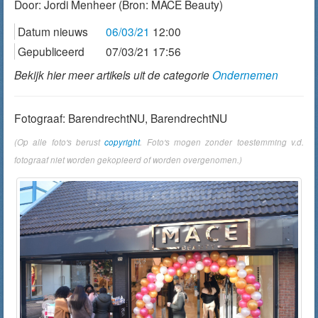
Door:
Jordi Menheer
(Bron: MACE Beauty)
Datum nieuws
06/03/21
12:00
Gepubliceerd
07/03/21 17:56
Bekijk hier meer artikels uit de categorie
Ondernemen
Fotograaf: BarendrechtNU, BarendrechtNU
(Op alle foto's berust
copyright
. Foto's mogen zonder toestemming v.d.
fotograaf niet worden gekopieerd of worden overgenomen.)