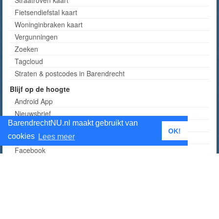
Straatroven kaart
Fietsendiefstal kaart
Woninginbraken kaart
Vergunningen
Zoeken
Tagcloud
Straten & postcodes in Barendrecht
Blijf op de hoogte
Android App
Nieuwsbrief
BarendrechtNU.nl maakt gebruikt van
RSS
OK!
cookies
Lees meer
Twitter
Facebook
Instagram
Telegram kanaal
Tumblr
Alle manieren om op de hoogte te blijven
BarendrechtNU Facebook accounts