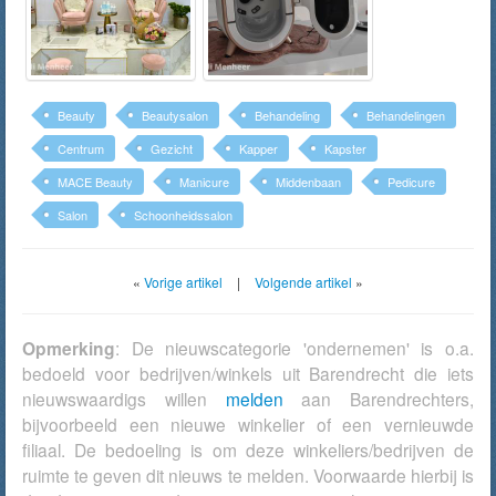
Beauty
Beautysalon
Behandeling
Behandelingen
Centrum
Gezicht
Kapper
Kapster
MACE Beauty
Manicure
Middenbaan
Pedicure
Salon
Schoonheidssalon
«
Vorige artikel
|
Volgende artikel
»
Opmerking
: De nieuwscategorie 'ondernemen' is o.a.
bedoeld voor bedrijven/winkels uit Barendrecht die iets
nieuwswaardigs willen
melden
aan Barendrechters,
bijvoorbeeld een nieuwe winkelier of een vernieuwde
filiaal. De bedoeling is om deze winkeliers/bedrijven de
ruimte te geven dit nieuws te melden. Voorwaarde hierbij is