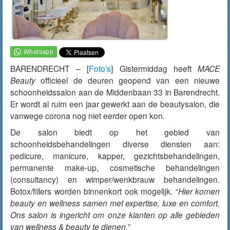
BARENDRECHT – [
Foto’s
]
Gistermiddag
heeft
MACE
Beauty
officieel de deuren geopend van een nieuwe
schoonheidssalon aan de Middenbaan 33 in Barendrecht.
Er wordt al ruim een jaar gewerkt aan de beautysalon, die
vanwege corona nog niet eerder open kon.
De salon biedt op het gebied van
schoonheidsbehandelingen diverse diensten aan:
pedicure, manicure, kapper, gezichtsbehandelingen,
permanente make-up, cosmetische behandelingen
(consultancy) en wimper/wenkbrauw behandelingen.
Botox/fillers worden binnenkort ook mogelijk. “
Hier komen
beauty en wellness samen met expertise, luxe en comfort.
Ons salon is ingericht om onze klanten op alle gebieden
van wellness & beauty te dienen.
”