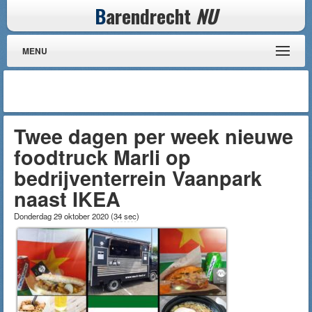
B
arendrecht
NU
MENU
Twee dagen per week nieuwe
foodtruck Marli op
bedrijventerrein Vaanpark
naast IKEA
Donderdag 29 oktober 2020
(
34 sec
)