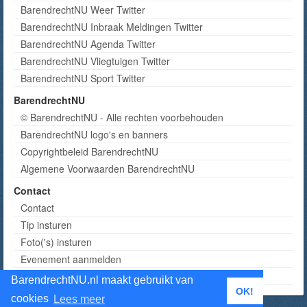
BarendrechtNU Weer Twitter
BarendrechtNU Inbraak Meldingen Twitter
BarendrechtNU Agenda Twitter
BarendrechtNU Vliegtuigen Twitter
BarendrechtNU Sport Twitter
BarendrechtNU
© BarendrechtNU - Alle rechten voorbehouden
BarendrechtNU logo's en banners
Copyrightbeleid BarendrechtNU
Algemene Voorwaarden BarendrechtNU
Contact
Contact
Tip insturen
Foto('s) insturen
Evenement aanmelden
Informatie aanvragen adverteren
BarendrechtNU.nl maakt gebruikt van
OK!
cookies
Lees meer