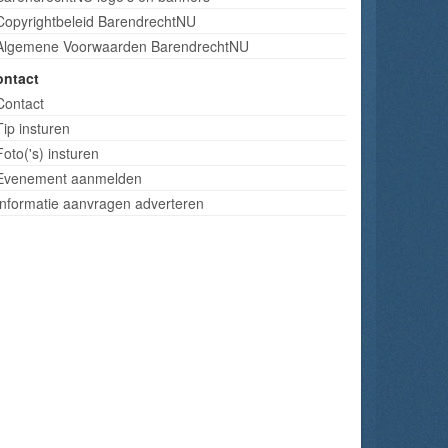
Copyrightbeleid BarendrechtNU
Algemene Voorwaarden BarendrechtNU
ontact
Contact
Tip insturen
Foto('s) insturen
Evenement aanmelden
Informatie aanvragen adverteren