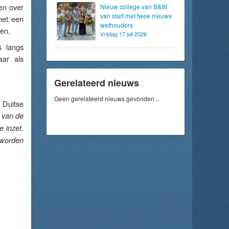
en over
Nieuw college van B&W
van start met twee nieuwe
met een
wethouders
den.
Vrijdag 17 juli 2026
s langs
aar als
Gerelateerd nieuws
Geen gerelateerd nieuws gevonden...
 Duitse
 van de
e inzet.
 worden