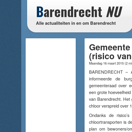
B
arendrecht
NU
Alle actualiteiten in en om Barendrecht
Gemeente 
(risico va
Maandag 16 maart 2015
(
2 mi
BARENDRECHT – An
informeerde de burg
gemeenteraad over ee
een grote hoeveelheid 
van Barendrecht. Het g
chloor verspreid over 1
Ondanks de risico’s
chloortransporten is d
plan om bewoners/om