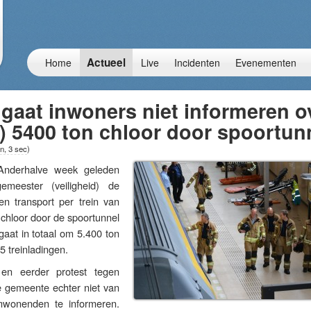
Actueel
Home
Live
Incidenten
Evenementen
gaat inwoners niet informeren o
n) 5400 ton chloor door spoortun
n, 3 sec
)
derhalve week geleden
emeester (veiligheid) de
n transport per trein van
chloor door de spoortunnel
aat in totaal om 5.400 ton
5 treinladingen.
 en eerder protest tegen
e gemeente echter niet van
wonenden te informeren.