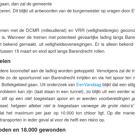
 gaan, dan zal de gemeente
eren. Dit blijkt uit antwoorden van de burgemeester op vragen door 
men met de DCMR (milieudienst) en VRR (veiligheidsregio) geconc
ig is. Wanneer de treinen met potentieel gevaarlijke lading langs Bar
et bekend gemaakt, uit veiligheidsoverwegingen. Er is alleen bekend 
 tussen 15 maart en eind april langs Barendrecht rollen.
elen
dere locomotief aan de lading worden gekoppeld. Vervolgens zal de tr
tie zo de spoortunnel van Barendrecht inrijden en via het spoor ten 
et Botlekgebied gaan. Uit onderzoek van
EenVandaag
blijkt dat een stil
robleem kan zijn (laat staan in een tunnel), zo blijkt uit een eerder s
d stil op een niet toegestaan spoor en er werden voorbereidingen ge
”
ssel, hetgeen allebei niet is toegestaan vanwege de grote risico’s
 dat het maximum per jaar op 10.000 ton chloor ligt. Op die manie
ansporten in ieder geval al voor de helft een risico op.
doden en 18.000 gewonden