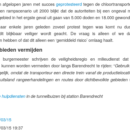
n afgelopen jaren met succes
geprotesteerd
tegen de chloortransport
en rampscenario uit 2000 blijkt dat de autoriteiten bij een ongeval 
jk gebied in het ergste geval uit gaan van 5.000 doden en 18.000 gewon
waar enkele jaren geleden zoveel protest tegen was komt nu du
it blijkbaar veiliger wordt geacht. De vraag is alleen of we d
 hebben of dat dit alleen een ‘gemiddeld risico’ omlaag haalt.
bieden vermijden
burgemeester schrijven de veiligheidsregio en milieudienst dat
n kunnen worden vermeden door langs Barendrecht te rijden: “
Gebruik
lijk, omdat de transporteur een directe trein vanaf de productielocati
uitsland rangeerhandelingen en routes door dichtbevolkte gebieden
 hulpdiensten
in de tunnelbuizen bij station Barendrecht
/03/15
/03/15 19:37