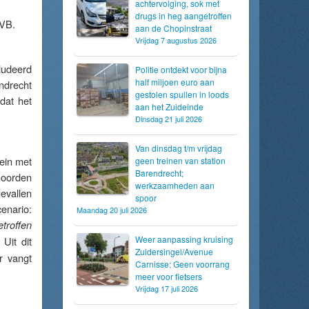
achtervolging, sok met
drugs in heg aangetroffen
EVB.
aan de Chopinstraat
Vrijdag 7 augustus 2026
ludeerd
Politie ontdekt voor bijna
half miljoen euro aan
endrecht
gestolen spullen in loods
dat het
aan het Zuideinde
Dinsdag 21 juli 2026
Van dinsdag t/m vrijdag
ein met
geen treinen van station
Barendrecht;
noorden
werkzaamheden aan
gevallen
spoor
cenario:
Maandag 20 juli 2026
troffen
Weer aanpassing kruising
 Uit dit
Zuidersingel/Avenue
r vangt
Carnisse: Geen voorrang
meer voor fietsers
Vrijdag 17 juli 2026