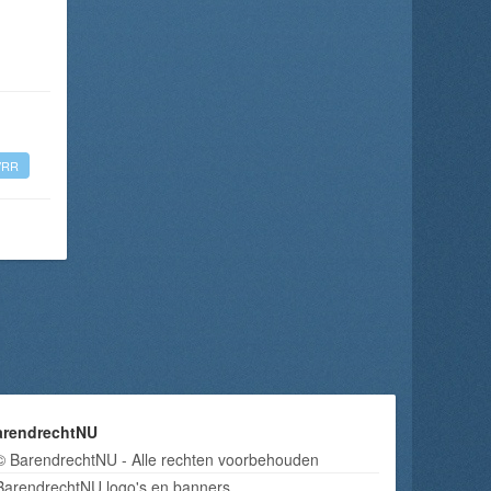
VRR
arendrechtNU
© BarendrechtNU - Alle rechten voorbehouden
BarendrechtNU logo's en banners