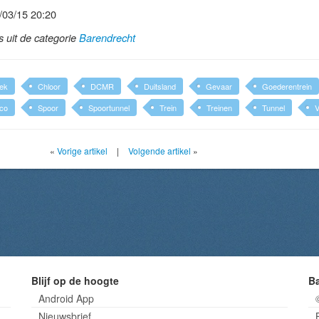
/03/15 20:20
ls uit de categorie
Barendrecht
lek
Chloor
DCMR
Duitsland
Gevaar
Goederentrein
ico
Spoor
Spoortunnel
Trein
Treinen
Tunnel
«
Vorige artikel
|
Volgende artikel
»
Blijf op de hoogte
B
Android App
Nieuwsbrief