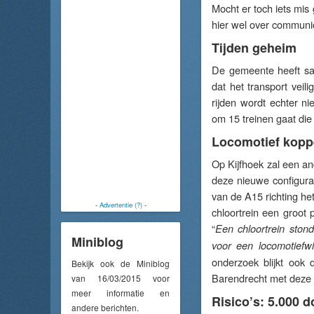
Mocht er toch iets mis
hier wel over communic
Tijden geheim
De gemeente heeft sa
dat het transport veil
rijden wordt echter ni
om 15 treinen gaat die
Locomotief kopp
Op Kijfhoek zal een an
deze nieuwe configura
van de A15 richting h
-
Advertentie (?)
-
chloortrein een groot p
“
Een chloortrein ston
Miniblog
voor een locomotiefwi
onderzoek blijkt ook
Bekijk ook de Miniblog
Barendrecht met deze tr
van 16/03/2015 voor
meer informatie en
Risico’s: 5.000 
andere berichten.