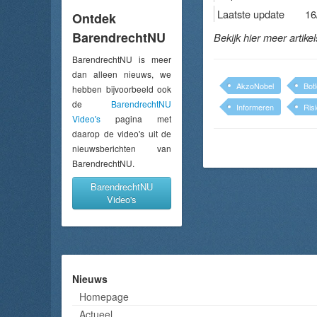
Laatste update
16
Ontdek
BarendrechtNU
Bekijk hier meer artike
BarendrechtNU is meer
dan alleen nieuws, we
AkzoNobel
Bot
hebben bijvoorbeeld ook
de
BarendrechtNU
Informeren
Ris
Video's
pagina met
daarop de video's uit de
nieuwsberichten van
BarendrechtNU.
BarendrechtNU
Video's
Nieuws
Homepage
Actueel