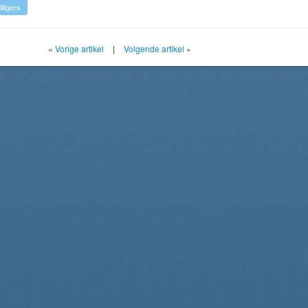
illigers
«
Vorige artikel
|
Volgende artikel
»