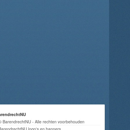
arendrechtNU
© BarendrechtNU - Alle rechten voorbehouden
BarendrechtNU logo's en banners