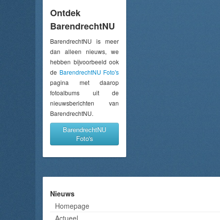
Ontdek
BarendrechtNU
BarendrechtNU is meer
dan alleen nieuws, we
hebben bijvoorbeeld ook
de
BarendrechtNU Foto's
pagina met daarop
fotoalbums uit de
nieuwsberichten van
BarendrechtNU.
BarendrechtNU
Foto's
Nieuws
Homepage
Actueel