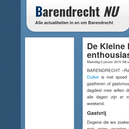
B
arendrecht
NU
Alle actualiteiten in en om Barendrecht
De Kleine 
enthousias
Maandag 5 januari 2015
(
58 
BARENDRECHT –Recr
Duiker
is met spoed 
gastheren of gastvrouw
dagdeel mee willen dr
alle dagen zijn er m
weekend.
Gastvrij
Degene die we zoeken i
met enige ervaring 