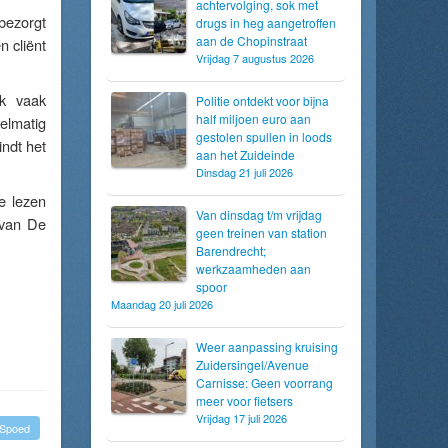
achtervolging, sok met
bezorgt
drugs in heg aangetroffen
aan de Chopinstraat
 cliënt
Vrijdag 7 augustus 2026
ok vaak
Politie ontdekt voor bijna
half miljoen euro aan
gelmatig
gestolen spullen in loods
indt het
aan het Zuideinde
Dinsdag 21 juli 2026
e lezen
Van dinsdag t/m vrijdag
 van De
geen treinen van station
Barendrecht;
werkzaamheden aan
spoor
Maandag 20 juli 2026
Weer aanpassing kruising
Zuidersingel/Avenue
Carnisse: Geen voorrang
meer voor fietsers
Vrijdag 17 juli 2026
Spoed