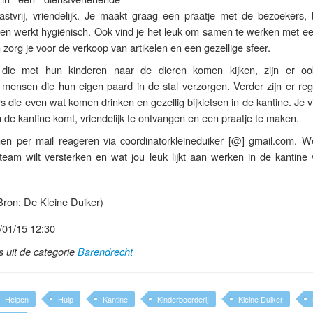
gastvrij, vriendelijk. Je maakt graag een praatje met de bezoekers, 
en werkt hygiënisch. Ook vind je het leuk om samen te werken met een
org je voor de verkoop van artikelen en een gezellige sfeer.
die met hun kinderen naar de dieren komen kijken, zijn er o
n mensen die hun eigen paard in de stal verzorgen. Verder zijn er re
gers die even wat komen drinken en gezellig bijkletsen in de kantine. Je v
n de kantine komt, vriendelijk te ontvangen en een praatje te maken.
en per mail reageren via coordinatorkleineduiker [@] gmail.com. W
team wilt versterken en wat jou leuk lijkt aan werken in de kantine
ron: De Kleine Duiker)
/01/15 12:30
ls uit de categorie
Barendrecht
Helpen
Hulp
Kantine
Kinderboerderij
Kleine Duiker