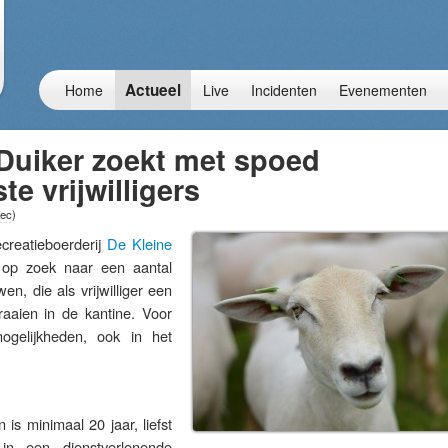
Actueel
Home
Live
Incidenten
Evenementen
Duiker zoekt met spoed
te vrijwilligers
sec
)
eatieboerderij
De Kleine
op zoek naar een aantal
en, die als vrijwilliger een
aaien in de kantine. Voor
ogelijkheden, ook in het
s minimaal 20 jaar, liefst
in een dienstverlenende