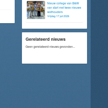
Nieuw college van B&W
van start met twee nieuwe
wethouders
Vrijdag 17 juli 2026
Gerelateerd nieuws
Geen gerelateerd nieuws gevonden...