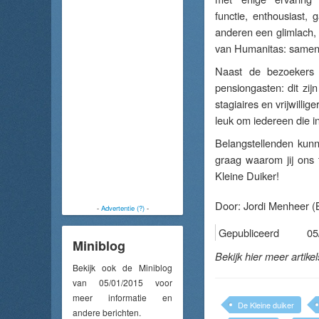
functie, enthousiast, 
anderen een glimlach, 
van Humanitas: samen z
Naast de bezoekers 
pensiongasten: dit zij
stagiaires en vrijwilli
leuk om iedereen die i
Belangstellenden kunn
graag waarom jij ons 
Kleine Duiker!
Door:
Jordi Menheer
(B
-
Advertentie (?)
-
Gepubliceerd
05
Miniblog
Bekijk hier meer artike
Bekijk ook de Miniblog
van 05/01/2015 voor
meer informatie en
De Kleine duiker
andere berichten.