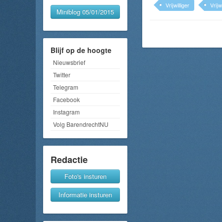
Vrijwilliger
Vrijw
Miniblog 05/01/2015
Blijf op de hoogte
Nieuwsbrief
Twitter
Telegram
Facebook
Instagram
Volg BarendrechtNU
Redactie
Foto's insturen
Informatie insturen