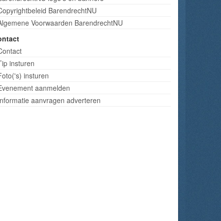
Copyrightbeleid BarendrechtNU
Algemene Voorwaarden BarendrechtNU
ontact
Contact
Tip insturen
Foto('s) insturen
Evenement aanmelden
Informatie aanvragen adverteren