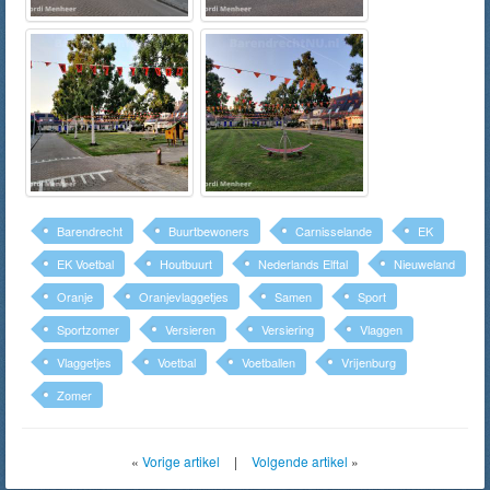
Barendrecht
Buurtbewoners
Carnisselande
EK
EK Voetbal
Houtbuurt
Nederlands Elftal
Nieuweland
Oranje
Oranjevlaggetjes
Samen
Sport
Sportzomer
Versieren
Versiering
Vlaggen
Vlaggetjes
Voetbal
Voetballen
Vrijenburg
Zomer
«
Vorige artikel
|
Volgende artikel
»