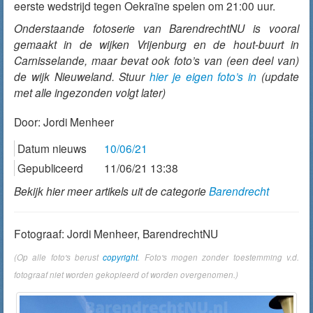
eerste wedstrijd tegen Oekraïne spelen om 21:00 uur.
Onderstaande fotoserie van BarendrechtNU is vooral
gemaakt in de wijken Vrijenburg en de hout-buurt in
Carnisselande, maar bevat ook foto’s van (een deel van)
de wijk Nieuweland. Stuur
hier je eigen foto’s in
(update
met alle ingezonden volgt later)
Door:
Jordi Menheer
Datum nieuws
10/06/21
Gepubliceerd
11/06/21 13:38
Bekijk hier meer artikels uit de categorie
Barendrecht
Fotograaf: Jordi Menheer, BarendrechtNU
(Op alle foto's berust
copyright
. Foto's mogen zonder toestemming v.d.
fotograaf niet worden gekopieerd of worden overgenomen.)