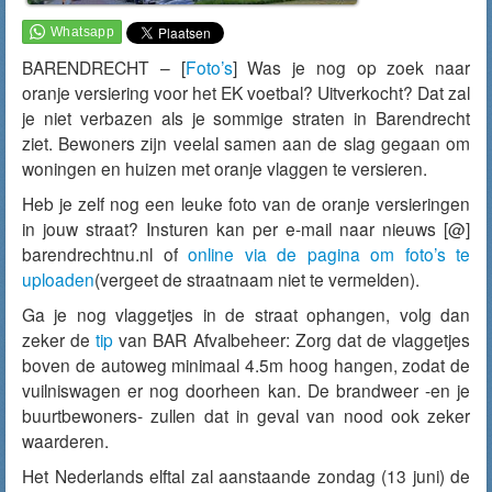
BARENDRECHT – [
Foto’s
] Was je nog op zoek naar
oranje versiering voor het EK voetbal? Uitverkocht? Dat zal
je niet verbazen als je sommige straten in Barendrecht
ziet. Bewoners zijn veelal samen aan de slag gegaan om
woningen en huizen met oranje vlaggen te versieren.
Heb je zelf nog een leuke foto van de oranje versieringen
in jouw straat? Insturen kan per e-mail naar nieuws [@]
barendrechtnu.nl of
online via de pagina om foto’s te
uploaden
(vergeet de straatnaam niet te vermelden).
Ga je nog vlaggetjes in de straat ophangen, volg dan
zeker de
tip
van BAR Afvalbeheer: Zorg dat de vlaggetjes
boven de autoweg minimaal 4.5m hoog hangen, zodat de
vuilniswagen er nog doorheen kan. De brandweer -en je
buurtbewoners- zullen dat in geval van nood ook zeker
waarderen.
Het Nederlands elftal zal aanstaande zondag (13 juni) de