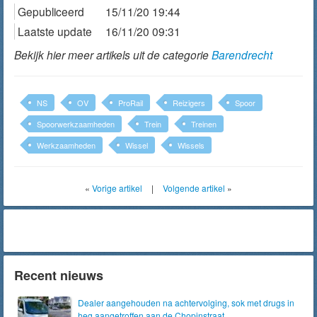
Gepubliceerd
15/11/20 19:44
Laatste update
16/11/20 09:31
Bekijk hier meer artikels uit de categorie
Barendrecht
NS
OV
ProRail
Reizigers
Spoor
Spoorwerkzaamheden
Trein
Treinen
Werkzaamheden
Wissel
Wissels
«
Vorige artikel
|
Volgende artikel
»
Recent nieuws
Dealer aangehouden na achtervolging, sok met drugs in
heg aangetroffen aan de Chopinstraat