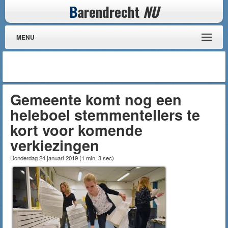
B
arendrecht
NU
MENU
Gemeente komt nog een
heleboel stemmentellers te
kort voor komende
verkiezingen
Donderdag 24 januari 2019
(
1 min, 3 sec
)