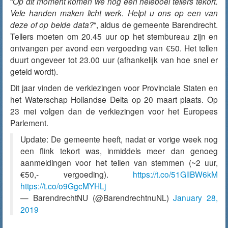
“
Op dit moment komen we nog een heleboel tellers tekort.
Vele handen maken licht werk. Helpt u ons op een van
deze of op beide data?
“, aldus de gemeente Barendrecht.
Tellers moeten om 20.45 uur op het stembureau zijn en
ontvangen per avond een vergoeding van €50. Het tellen
duurt ongeveer tot 23.00 uur (afhankelijk van hoe snel er
geteld wordt).
Dit jaar vinden de verkiezingen voor Provinciale Staten en
het Waterschap Hollandse Delta op 20 maart plaats. Op
23 mei volgen dan de verkiezingen voor het Europees
Parlement.
Update: De gemeente heeft, nadat er vorige week nog
een flink tekort was, inmiddels meer dan genoeg
aanmeldingen voor het tellen van stemmen (~2 uur,
€50,- vergoeding).
https://t.co/51GlIBW6kM
https://t.co/o9GgcMYHLj
— BarendrechtNU (@BarendrechtnuNL)
January 28,
2019