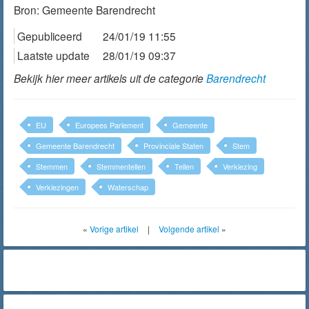
Bron:
Gemeente Barendrecht
Gepubliceerd
24/01/19 11:55
Laatste update
28/01/19 09:37
Bekijk hier meer artikels uit de categorie
Barendrecht
EU
Europees Parlement
Gemeente
Gemeente Barendrecht
Provinciale Staten
Stem
Stemmen
Stemmentellen
Tellen
Verkiezing
Verkiezingen
Waterschap
«
Vorige artikel
|
Volgende artikel
»