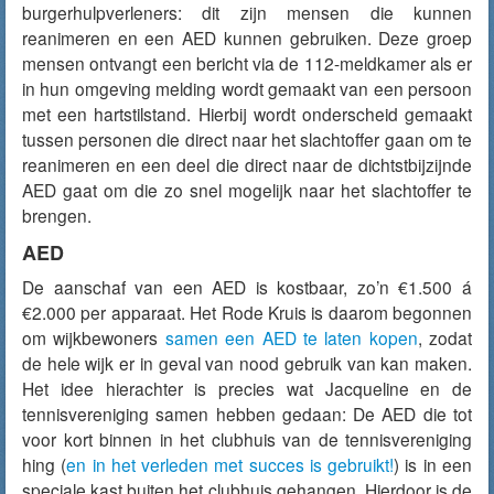
burgerhulpverleners: dit zijn mensen die kunnen
reanimeren en een AED kunnen gebruiken. Deze groep
mensen ontvangt een bericht via de 112-meldkamer als er
in hun omgeving melding wordt gemaakt van een persoon
met een hartstilstand. Hierbij wordt onderscheid gemaakt
tussen personen die direct naar het slachtoffer gaan om te
reanimeren en een deel die direct naar de dichtstbijzijnde
AED gaat om die zo snel mogelijk naar het slachtoffer te
brengen.
AED
De aanschaf van een AED is kostbaar, zo’n €1.500 á
€2.000 per apparaat. Het Rode Kruis is daarom begonnen
om wijkbewoners
samen een AED te laten kopen
, zodat
de hele wijk er in geval van nood gebruik van kan maken.
Het idee hierachter is precies wat Jacqueline en de
tennisvereniging samen hebben gedaan: De AED die tot
voor kort binnen in het clubhuis van de tennisvereniging
hing (
en in het verleden met succes is gebruikt!
) is in een
speciale kast buiten het clubhuis gehangen. Hierdoor is de