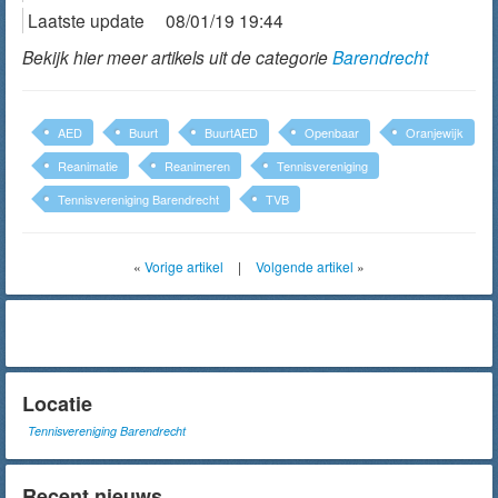
Laatste update
08/01/19 19:44
Bekijk hier meer artikels uit de categorie
Barendrecht
AED
Buurt
BuurtAED
Openbaar
Oranjewijk
Reanimatie
Reanimeren
Tennisvereniging
Tennisvereniging Barendrecht
TVB
«
Vorige artikel
|
Volgende artikel
»
Locatie
Tennisvereniging Barendrecht
Recent nieuws