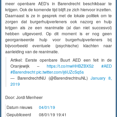
meer openbare AED’s in Barendrecht beschikbaar te
krijgen. Ook de komende tijd blijft ze zich hiervoor inzetten.
Daarnaast is ze in gesprek met de lokale politiek om te
zorgen dat burgerhulpverleners ook nazorg en hulp
krijgen als ze een reanimatie (al dan niet succesvol)
hebben uitgevoerd. Op dit moment is er nog geen
georganiseerde hulp voor burgerhulpverleners bij
bijvoorbeeld eventuele (psychische) klachten naar
aanleiding van de reanimatie.
Artikel: Eerste openbare Buurt AED een feit in de
Oranjewijk –
https://t.co/mwHHBZBXS2
#AED
#Barendrecht
pic.twitter.com/ij6UZcSq5s
— BarendrechtNU (@BarendrechtnuNL)
January 8,
2019
Door:
Jordi Menheer
Datum nieuws
04/01/19
Gepubliceerd
08/01/19 19:41