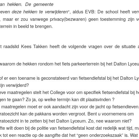
van hekken. De gemeente
“, aldus EVB: De school heeft ver
geven deze hekken te verwijderen
 maar er zou vanwege privacy(bezwaren) geen toestemming zijn v
errein in beeld te brengen.
t raadslid Kees Takken heeft de volgende vragen over de situatie 
aarom de hekken rondom het fiets parkeerterrein bij het Dalton Lyceu
f er een toename is geconstateerd van fietsendiefstal bij het Dalton 
ijn verwijderd?
eve maatregelen stelt het College voor om specifiek fietsendiefstal bij h
en te gaan? Zo ja, op welke termijn kan dit plaatsvinden ?
 maatregelen moet er ook aandacht zijn voor de jacht op fietsendieven
eratoezicht kan de pakkans worden vergroot. Bent u voornemens om
ratoezicht in te zetten bij het Dalton Lyceum. Zo, nee waarom niet?
fte wilt doen bij de politie van fietsendiefstal kost dat redelijk wat tijd, 
k tot een reactie op de aangifte dat het “geen onderzoekszaak” is. Wat 