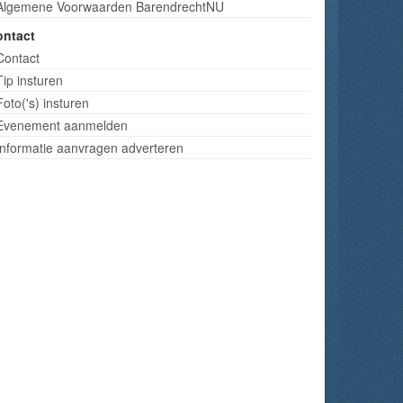
Algemene Voorwaarden BarendrechtNU
ontact
Contact
Tip insturen
Foto('s) insturen
Evenement aanmelden
Informatie aanvragen adverteren