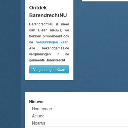
Ontdek
BarendrechtNU
BarendrechtNU is meer
dan alleen nieuws, we
hebben bijvoorbeeld ook
de
Vergunningen kaart
.
Alle bekendgemaakte
vergunningen in de
gemeente Barendrecht
Vergunningen Kaart
Nieuws
Homepage
Actueel
Nieuws