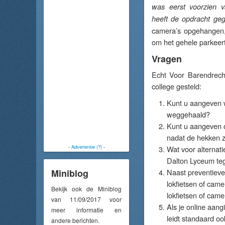
was eerst voorzien 
heeft de opdracht ge
camera’s opgehangen,
om het gehele parkeert
Vragen
Echt Voor Barendrech
college gesteld:
Kunt u aangeven w
weggehaald?
Kunt u aangeven o
nadat de hekken z
-
Advertentie (?)
-
Wat voor alternati
Dalton Lyceum teg
Miniblog
Naast preventieve
lokfietsen of cam
Bekijk ook de Miniblog
lokfietsen of came
van 11/09/2017 voor
Als je online aangi
meer informatie en
leidt standaard oo
andere berichten.