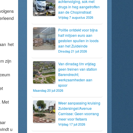
achtervolging, sok met
drugs in heg aangetroffen
volgens
aan de Chopinstraat
erleend
Vrijdag 7 augustus 2026
Politie ontdekt voor bijna
half miljoen euro aan
gestolen spullen in loods
aan het
aan het Zuideinde
Dinsdag 21 juli 2026
m zijn
Van dinsdag t/m vrijdag
geen treinen van station
Lyceum
Barendrecht;
werkzaamheden aan
spoor
et
Maandag 20 juli 2026
. Met
Weer aanpassing kruising
Zuidersingel/Avenue
Carnisse: Geen voorrang
meer voor fietsers
maar
Vrijdag 17 juli 2026
vindt u