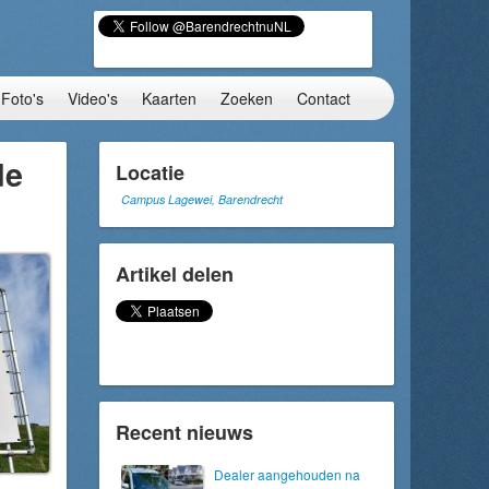
Foto's
Video's
Kaarten
Zoeken
Contact
de
Locatie
Campus Lagewei, Barendrecht
Artikel delen
Recent nieuws
Dealer aangehouden na