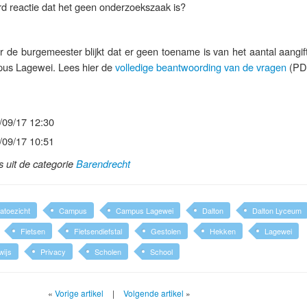
d reactie dat het geen onderzoekszaak is?
 de burgemeester blijkt dat er geen toename is van het aantal aangif
mpus Lagewei. Lees hier de
volledige beantwoording van de vragen
(PD
/09/17 12:30
/09/17 10:51
ls uit de categorie
Barendrecht
toezicht
Campus
Campus Lagewei
Dalton
Dalton Lyceum
Fietsen
Fietsendiefstal
Gestolen
Hekken
Lagewei
wijs
Privacy
Scholen
School
«
Vorige artikel
|
Volgende artikel
»