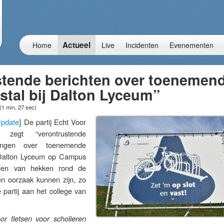
Actueel
Home
Live
Incidenten
Evenementen
stende berichten over toenemen
fstal bij Dalton Lyceum”
(
1 min, 27 sec
)
pdate
] De partij Echt Voor
 zegt “verontrustende
vangen over toenemende
et Dalton Lyceum op Campus
len van hekken rond de
en oorzaak kunnen zijn, zo
e partij aan het college van
or fietsen voor scholieren