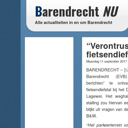
B
arendrecht
NU
Alle actualiteiten in en om Barendrecht
“Verontru
fietsendie
Maandag 11 september 2017
BARENDRECHT – [
U
Barendrecht (EVB)
berichten” te ont
fietsendiefstal bij h
Lagewei. Het wegha
stalling zou hiervan e
blijkt uit vragen van d
B&W.
“
Het parkeerterrein vo