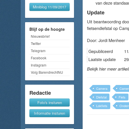
van deze standaar
Miniblog 11/09/2017
Update
Uit beantwoording door
fietsendiefstal op Ca
Blijf op de hoogte
Nieuwsbrief
Door:
Jordi Menheer
Twitter
Telegram
Gepubliceerd
11
Facebook
Laatste update
29
Instagram
Bekijk hier meer artike
Volg BarendrechtNU
Camera
Camera
Redactie
Diefstal
Fiets
Foto's insturen
Lokfiets
Onder
Informatie insturen