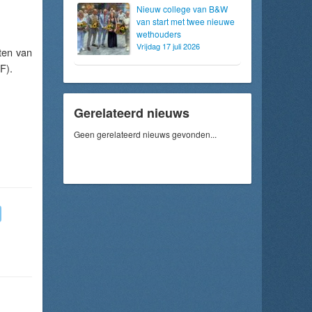
Nieuw college van B&W
van start met twee nieuwe
wethouders
Vrijdag 17 juli 2026
ten van
F).
Gerelateerd nieuws
Geen gerelateerd nieuws gevonden...