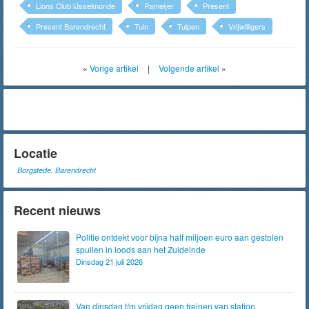
Lions Club IJsselmonde
Pameijer
Present
Present Barendrecht
Tuin
Tulpen
Vrijwilligers
«
Vorige artikel
|
Volgende artikel
»
Locatie
Borgstede, Barendrecht
Recent nieuws
Politie ontdekt voor bijna half miljoen euro aan gestolen
spullen in loods aan het Zuideinde
Dinsdag 21 juli 2026
Van dinsdag t/m vrijdag geen treinen van station