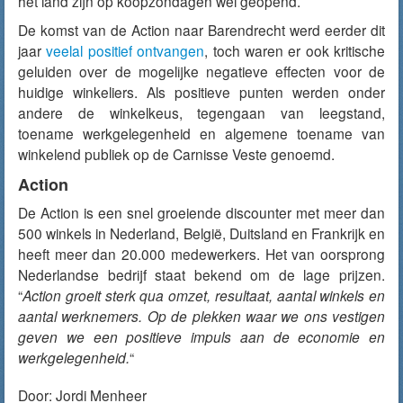
het land zijn op koopzondagen wel geopend.
De komst van de Action naar Barendrecht werd eerder dit
jaar
veelal positief ontvangen
, toch waren er ook kritische
geluiden over de mogelijke negatieve effecten voor de
huidige winkeliers. Als positieve punten werden onder
andere de winkelkeus, tegengaan van leegstand,
toename werkgelegenheid en algemene toename van
winkelend publiek op de Carnisse Veste genoemd.
Action
De Action is een snel groeiende discounter met meer dan
500 winkels in Nederland, België, Duitsland en Frankrijk en
heeft meer dan 20.000 medewerkers. Het van oorsprong
Nederlandse bedrijf staat bekend om de lage prijzen.
“
Action groeit sterk qua omzet, resultaat, aantal winkels en
aantal werknemers. Op de plekken waar we ons vestigen
geven we een positieve impuls aan de economie en
werkgelegenheid.
“
Door:
Jordi Menheer