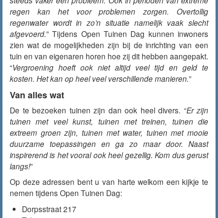
steeds vaker een probleem. Ook in perioden van extreme
regen kan het voor problemen zorgen. Overtollig
regenwater wordt in zo’n situatie namelijk vaak slecht
afgevoerd.
” Tijdens Open Tuinen Dag kunnen inwoners
zien wat de mogelijkheden zijn bij de inrichting van een
tuin en van eigenaren horen hoe zij dit hebben aangepakt.
“
Vergroening hoeft ook niet altijd veel tijd en geld te
kosten. Het kan op heel veel verschillende manieren.
”
Van alles wat
De te bezoeken tuinen zijn dan ook heel divers. “
Er zijn
tuinen met veel kunst, tuinen met treinen, tuinen die
extreem groen zijn, tuinen met water, tuinen met mooie
duurzame toepassingen en ga zo maar door. Naast
inspirerend is het vooral ook heel gezellig. Kom dus gerust
langs!
”
Op deze adressen bent u van harte welkom een kijkje te
nemen tijdens Open Tuinen Dag:
Dorpsstraat 217