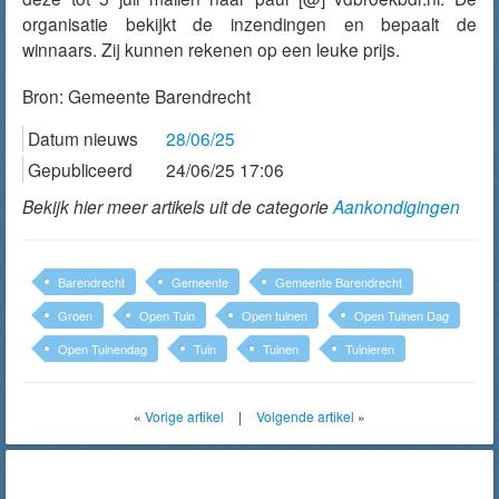
organisatie bekijkt de inzendingen en bepaalt de
winnaars. Zij kunnen rekenen op een leuke prijs.
Bron:
Gemeente Barendrecht
Datum nieuws
28/06/25
Gepubliceerd
24/06/25 17:06
Bekijk hier meer artikels uit de categorie
Aankondigingen
Barendrecht
Gemeente
Gemeente Barendrecht
Groen
Open Tuin
Open tuinen
Open Tuinen Dag
Open Tuinendag
Tuin
Tuinen
Tuinieren
«
Vorige artikel
|
Volgende artikel
»