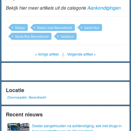
Bekijk hier meer artikels uit de categorie
Aankondigingen
Rotary
Rotary club Barendrecht
Santa Run
Santa Run Barendrecht
Santarun
«
Vorige artikel
|
Volgende artikel
»
Locatie
Doormanplein, Barendrecht
Recent nieuws
Dealer aangehouden na achtervolging, sok met drugs in
heg aangetroffen aan de Chopinstraat