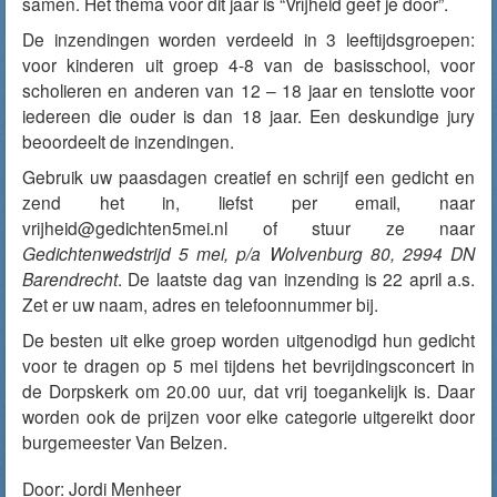
samen. Het thema voor dit jaar is “Vrijheid geef je door”.
De inzendingen worden verdeeld in 3 leeftijdsgroepen:
voor kinderen uit groep 4-8 van de basisschool, voor
scholieren en anderen van 12 – 18 jaar en tenslotte voor
iedereen die ouder is dan 18 jaar. Een deskundige jury
beoordeelt de inzendingen.
Gebruik uw paasdagen creatief en schrijf een gedicht en
zend het in, liefst per email, naar
vrijheid@gedichten5mei.nl of stuur ze naar
Gedichtenwedstrijd 5 mei, p/a Wolvenburg 80, 2994 DN
Barendrecht
. De laatste dag van inzending is 22 april a.s.
Zet er uw naam, adres en telefoonnummer bij.
De besten uit elke groep worden uitgenodigd hun gedicht
voor te dragen op 5 mei tijdens het bevrijdingsconcert in
de Dorpskerk om 20.00 uur, dat vrij toegankelijk is. Daar
worden ook de prijzen voor elke categorie uitgereikt door
burgemeester Van Belzen.
Door:
Jordi Menheer