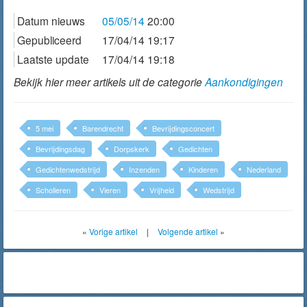
Datum nieuws
05/05/14
20:00
Gepubliceerd
17/04/14 19:17
Laatste update
17/04/14 19:18
Bekijk hier meer artikels uit de categorie
Aankondigingen
5 mei
Barendrecht
Bevrijdingsconcert
Bevrijdingsdag
Dorpskerk
Gedichten
Gedichtenwedstrijd
Inzenden
Kinderen
Nederland
Scholieren
Vieren
Vrijheid
Wedstrijd
«
Vorige artikel
|
Volgende artikel
»