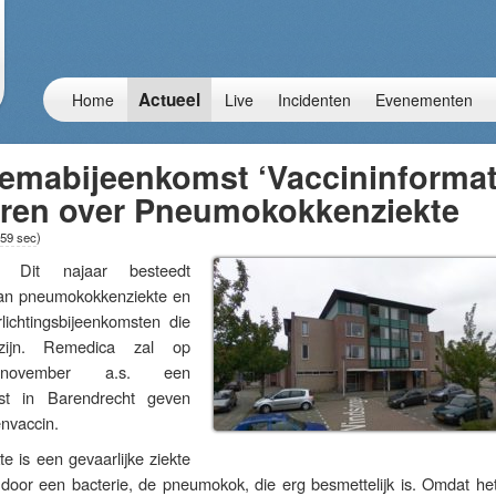
Actueel
Home
Live
Incidenten
Evenementen
hemabijeenkomst ‘Vaccininformat
oren over Pneumokokkenziekte
59 sec
)
it najaar besteedt
an pneumokokkenziekte en
rlichtingsbijeenkomsten die
k zijn. Remedica zal op
november a.s. een
omst in Barendrecht geven
nvaccin.
 is een gevaarlijke ziekte
 door een bacterie, de pneumokok, die erg besmettelijk is. Omdat het