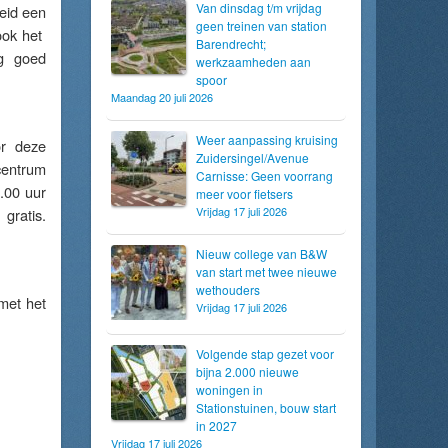
Van dinsdag t/m vrijdag
eid een
geen treinen van station
 ook het
Barendrecht;
ng goed
werkzaamheden aan
spoor
Maandag 20 juli 2026
Weer aanpassing kruising
or deze
Zuidersingel/Avenue
centrum
Carnisse: Geen voorrang
.00 uur
meer voor fietsers
Vrijdag 17 juli 2026
gratis.
Nieuw college van B&W
van start met twee nieuwe
wethouders
met het
Vrijdag 17 juli 2026
Volgende stap gezet voor
bijna 2.000 nieuwe
woningen in
Stationstuinen, bouw start
in 2027
Vrijdag 17 juli 2026