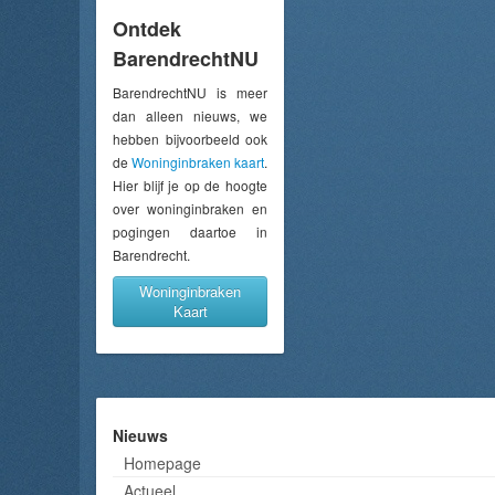
Ontdek
BarendrechtNU
BarendrechtNU is meer
dan alleen nieuws, we
hebben bijvoorbeeld ook
de
Woninginbraken kaart
.
Hier blijf je op de hoogte
over woninginbraken en
pogingen daartoe in
Barendrecht.
Woninginbraken
Kaart
Nieuws
Homepage
Actueel