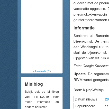
ouderen met de pneumok
vaccinatie opgesteld. 
pneumokokkenvaccin z
geïnformeerd worden o
Informatie
Senioren uit Barendr
bijeenkomst. De thema
aan Windsingel 166 te 
start de bijeenkomst
Opgeven kan via Kijk 
Foto: Google Streetvi
-
Advertentie (?)
-
: De organisat
Update
RIVM wordt georganisee
Miniblog
Bron:
KijkopWelzijn
Bekijk ook de Miniblog
van 11/11/2019 voor
Datum nieuws
28
meer informatie en
Gepubliceerd
11
andere berichten.