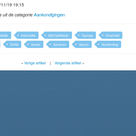
/11/19 19:15
ls uit de categorie
Aankondigingen
telijk
Informatie
KijkOpWelzijn
Oproep
Overheid
RIVM
Senior
Senioren
Vaccin
Voorlichting
«
Vorige artikel
|
Volgende artikel
»