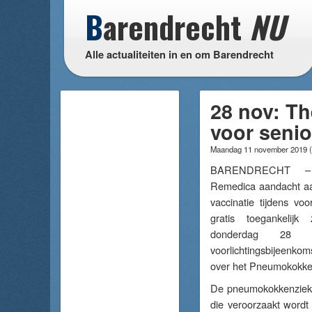
B
arendrecht
NU
Alle actualiteiten in en om Barendrecht
28 nov: T
voor seni
Maandag 11 november 2019
(
BARENDRECHT – D
Remedica aandacht a
vaccinatie tijdens voo
gratis toegankelij
donderdag 28 
voorlichtingsbijeenk
over het Pneumokokke
De pneumokokkenziekte
die veroorzaakt wordt