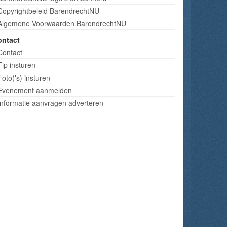
Copyrightbeleid BarendrechtNU
Algemene Voorwaarden BarendrechtNU
ontact
Contact
Tip insturen
Foto('s) insturen
Evenement aanmelden
Informatie aanvragen adverteren