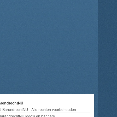
arendrechtNU
© BarendrechtNU - Alle rechten voorbehouden
BarendrechtNU logo's en banners