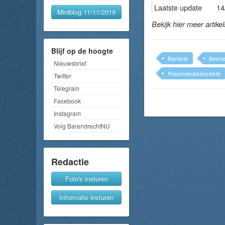
Laatste update
14
Miniblog 11/11/2019
Bekijk hier meer artike
Blijf op de hoogte
Bacterie
Besmet
Nieuwsbrief
Pneumokokkenziekte
Twitter
Telegram
Facebook
Instagram
Volg BarendrechtNU
Redactie
Foto's insturen
Informatie insturen