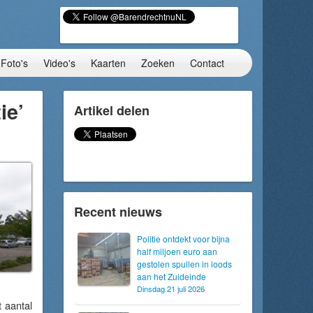
Foto's
Video's
Kaarten
Zoeken
Contact
ie’
Artikel delen
Recent nieuws
Politie ontdekt voor bijna
half miljoen euro aan
gestolen spullen in loods
aan het Zuideinde
Dinsdag 21 juli 2026
 aantal