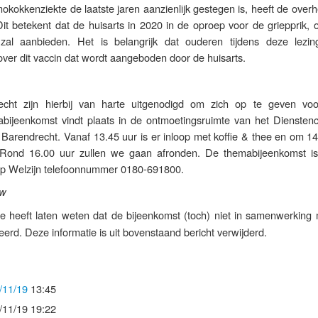
okkenziekte de laatste jaren aanzienlijk gestegen is, heeft de overh
Dit betekent dat de huisarts in 2020 in de oproep voor de griepprik,
al aanbieden. Het is belangrijk dat ouderen tijdens deze lezi
ver dit vaccin dat wordt aangeboden door de huisarts.
echt zijn hierbij van harte uitgenodigd om zich op te geven vo
bijeenkomst vindt plaats in de ontmoetingsruimte van het Diensten
Barendrecht. Vanaf 13.45 uur is er inloop met koffie & thee en om 14
. Rond 16.00 uur zullen we gaan afronden. De themabijeenkomst is 
op Welzijn telefoonnummer 0180-691800.
ew
ie heeft laten weten dat de bijeenkomst (toch) niet in samenwerking 
rd. Deze informatie is uit bovenstaand bericht verwijderd.
/11/19
13:45
/11/19 19:22