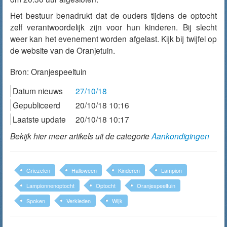
Het bestuur benadrukt dat de ouders tijdens de optocht
zelf verantwoordelijk zijn voor hun kinderen. Bij slecht
weer kan het evenement worden afgelast. Kijk bij twijfel op
de website van de Oranjetuin.
Bron:
Oranjespeeltuin
Datum nieuws
27/10/18
Gepubliceerd
20/10/18 10:16
Laatste update
20/10/18 10:17
Bekijk hier meer artikels uit de categorie
Aankondigingen
Griezelen
Halloween
Kinderen
Lampion
Lampionnenoptocht
Optocht
Oranjespeeltuin
Spoken
Verkleden
Wijk